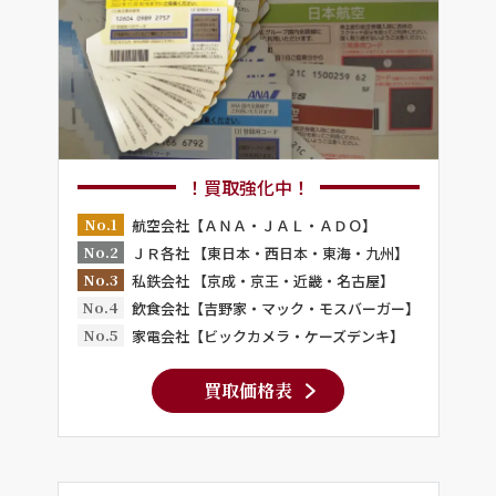
！買取強化中！
No.1
航空会社【ＡＮＡ・ＪＡＬ・ＡＤＯ】
No.2
ＪＲ各社 【東日本・西日本・東海・九州】
No.3
私鉄会社 【京成・京王・近畿・名古屋】
No.4
飲食会社【吉野家・マック・モスバーガー】
No.5
家電会社【ビックカメラ・ケーズデンキ】
買取価格表