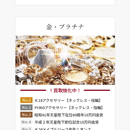
金・プラチナ
！買取強化中！
No.1
Ｋ18アクセサリー【ネックレス・指輪】
No.2
Pt950アクセサリー【ネックレス・指輪】
No.3
昭和61年天皇陛下在位60周年10万円金貨
No.4
平成２年天皇陛下即位記念10万円金貨
No.5
Ｋ24メイプルリーフ金貨１オンス