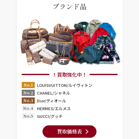
ブランド品
！買取強化中！
No.1
LOUISVUITTON/ルイヴィトン
No.2
CHANEL/シャネル
No.3
Dior/ディオール
No.4
HERMES/エルメス
No.5
GUCCI/グッチ
買取価格表