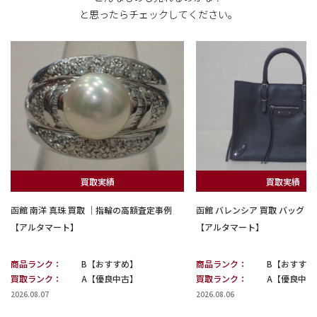
と思ったらチェックしてください。
買取実績
買取実績
函館 南洋 真珠 買取 ｜指輪の高額査定事例
函館 バレンシア 買取 バッグ
【アルタマート】
【アルタマート】
商品ランク：
B【おすすめ】
商品ランク：
B【おすすめ
買取ランク：
A【優良中古】
買取ランク：
A【優良中古
2026.08.07
2026.08.06