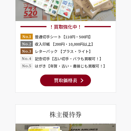
！買取強化中！
No.1
普通切手シート【110円・500円】
No.2
収入印紙 【200円・10,000円以上】
No.3
レターパック 【プラス・ライト】
No.4
記念切手【古い切手・バラも買取可！】
No.5
はがき【年賀・古い・書損じも買取可！】
買取価格表
株主優待券