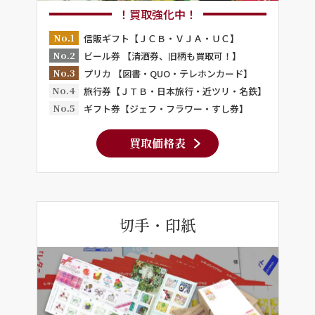
！買取強化中！
No.1
信販ギフト【ＪＣＢ・ＶＪＡ・ＵＣ】
No.2
ビール券 【清酒券、旧柄も買取可！】
No.3
プリカ 【図書・QUO・テレホンカード】
No.4
旅行券【ＪＴＢ・日本旅行・近ツリ・名鉄】
No.5
ギフト券【ジェフ・フラワー・すし券】
買取価格表
切手・印紙