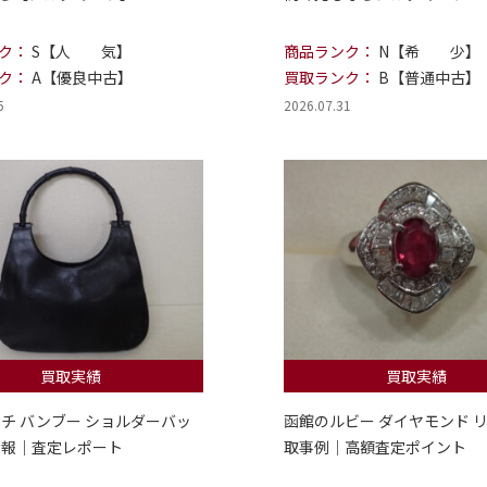
ク：
S【人 気】
商品ランク：
N【希 少】
ク：
A【優良中古】
買取ランク：
B【普通中古】
5
2026.07.31
買取実績
買取実績
ッチ バンブー ショルダーバッ
函館のルビー ダイヤモンド リ
情報｜査定レポート
取事例｜高額査定ポイント