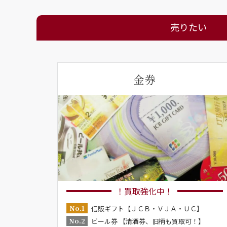
売りたい
金券
！買取強化中！
No.1
信販ギフト【ＪＣＢ・ＶＪＡ・ＵＣ】
No.2
ビール券 【清酒券、旧柄も買取可！】