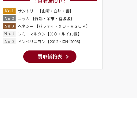
！買取強化中！
No.1
サントリー【山崎・白州・響】
No.2
ニッカ 【竹鶴・余市・宮城城】
No.3
ヘネシー 【パラディ・ＸＯ・ＶＳＯＰ】
No.4
レミーマルタン【ＸＯ・ルイ13世】
No.5
ドンペリニヨン【2012・ロゼ2006】
買取価格表