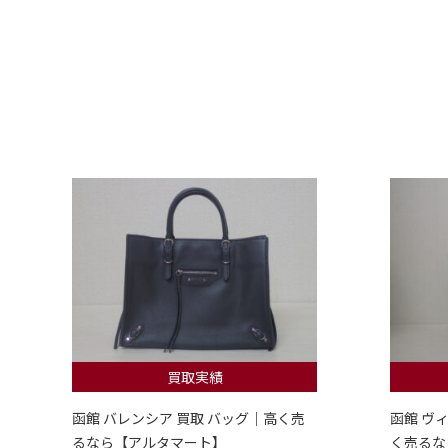
買取実績
函館 バレンシア 買取 バッグ｜高く売
函館 ヴ
るなら【アルタマート】
く売るな