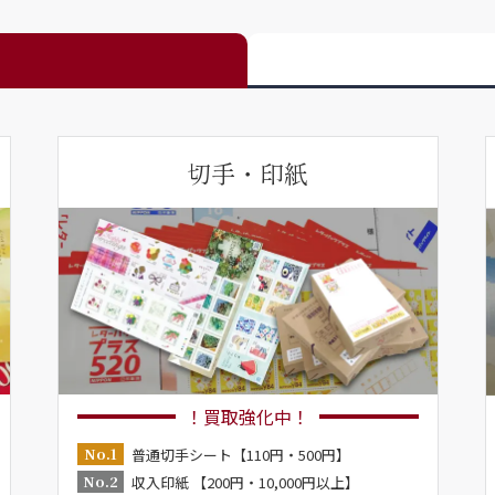
切手・印紙
！買取強化中！
No.1
普通切手シート【110円・500円】
No.2
収入印紙 【200円・10,000円以上】