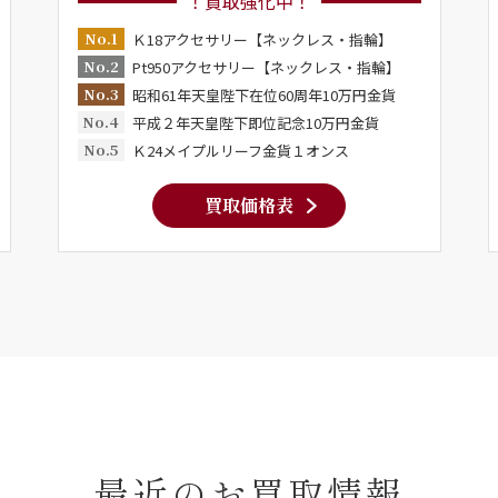
！買取強化中！
No.1
Ｋ18アクセサリー【ネックレス・指輪】
No.2
Pt950アクセサリー【ネックレス・指輪】
No.3
昭和61年天皇陛下在位60周年10万円金貨
No.4
平成２年天皇陛下即位記念10万円金貨
No.5
Ｋ24メイプルリーフ金貨１オンス
買取価格表
最近のお買取情報