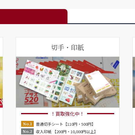
切手・印紙
！買取強化中！
No.1
普通切手シート【110円・500円】
No.2
収入印紙 【200円・10,000円以上】