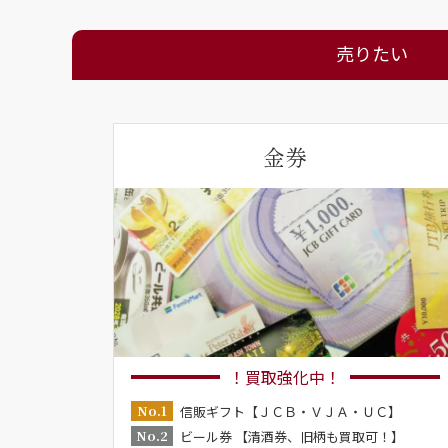
売りたい
金券
！買取強化中！
No.1
信販ギフト【ＪＣＢ・ＶＪＡ・ＵＣ】
No.2
ビール券 【清酒券、旧柄も買取可！】