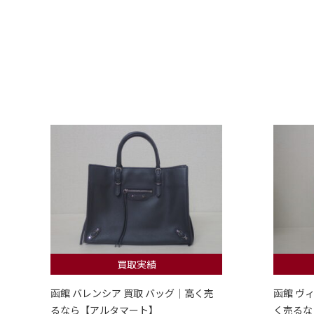
買取実績
函館 バレンシア 買取 バッグ｜高く売
函館 ヴ
るなら【アルタマート】
く売るな