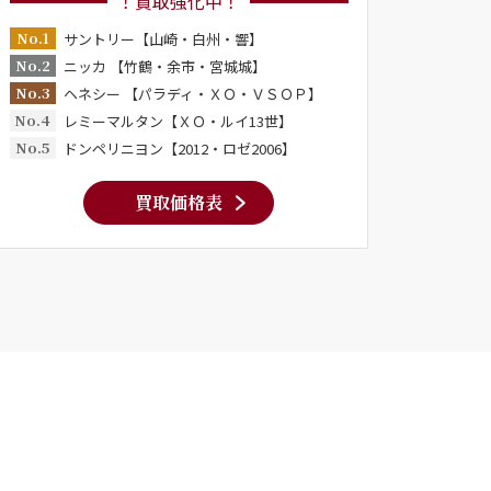
！買取強化中！
No.1
サントリー【山崎・白州・響】
No.2
ニッカ 【竹鶴・余市・宮城城】
No.3
ヘネシー 【パラディ・ＸＯ・ＶＳＯＰ】
No.4
レミーマルタン【ＸＯ・ルイ13世】
No.5
ドンペリニヨン【2012・ロゼ2006】
買取価格表