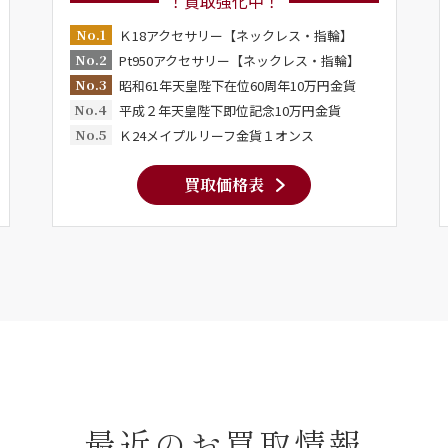
！買取強化中！
No.1
Ｋ18アクセサリー【ネックレス・指輪】
No.2
Pt950アクセサリー【ネックレス・指輪】
No.3
昭和61年天皇陛下在位60周年10万円金貨
No.4
平成２年天皇陛下即位記念10万円金貨
No.5
Ｋ24メイプルリーフ金貨１オンス
買取価格表
最近のお買取情報