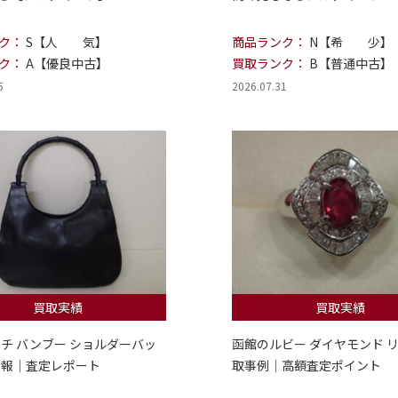
ク：
S【人 気】
商品ランク：
N【希 少】
ク：
A【優良中古】
買取ランク：
B【普通中古】
5
2026.07.31
買取実績
買取実績
ッチ バンブー ショルダーバッ
函館のルビー ダイヤモンド リ
情報｜査定レポート
取事例｜高額査定ポイント