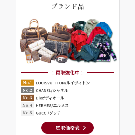
ブランド品
！買取強化中！
No.1
LOUISVUITTON/ルイヴィトン
No.2
CHANEL/シャネル
No.3
Dior/ディオール
No.4
HERMES/エルメス
No.5
GUCCI/グッチ
買取価格表