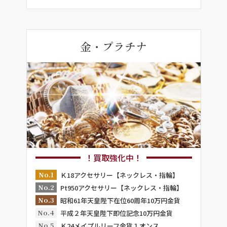
金・プラチナ
！買取強化中！
No.1
Ｋ18アクセサリー【ネックレス・指輪】
No.2
Pt950アクセサリー【ネックレス・指輪】
No.3
昭和61年天皇陛下在位60周年10万円金貨
No.4
平成２年天皇陛下即位記念10万円金貨
No.5
Ｋ24メイプルリーフ金貨１オンス