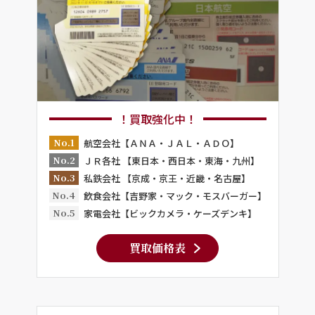
！買取強化中！
No.1
航空会社【ＡＮＡ・ＪＡＬ・ＡＤＯ】
No.2
ＪＲ各社 【東日本・西日本・東海・九州】
No.3
私鉄会社 【京成・京王・近畿・名古屋】
No.4
飲食会社【吉野家・マック・モスバーガー】
No.5
家電会社【ビックカメラ・ケーズデンキ】
買取価格表