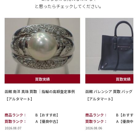
と思ったらチェックしてください。
買取実績
買取実績
函館 南洋 真珠 買取 ｜指輪の高額査定事例
函館 バレンシア 買取 バッグ
【アルタマート】
【アルタマート】
商品ランク：
B【おすすめ】
商品ランク：
B【おすすめ
買取ランク：
A【優良中古】
買取ランク：
A【優良中古
2026.08.07
2026.08.06