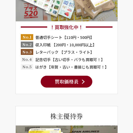
！買取強化中！
No.1
普通切手シート【110円・500円】
No.2
収入印紙 【200円・10,000円以上】
No.3
レターパック 【プラス・ライト】
No.4
記念切手【古い切手・バラも買取可！】
No.5
はがき【年賀・古い・書損じも買取可！】
買取価格表
株主優待券