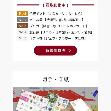
！買取強化中！
No.1
信販ギフト【ＪＣＢ・ＶＪＡ・ＵＣ】
No.2
ビール券 【清酒券、旧柄も買取可！】
No.3
プリカ 【図書・QUO・テレホンカード】
No.4
旅行券【ＪＴＢ・日本旅行・近ツリ・名鉄】
No.5
ギフト券【ジェフ・フラワー・すし券】
買取価格表
切手・印紙