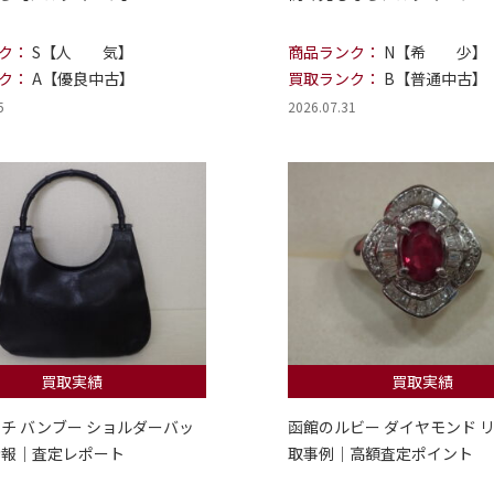
ク：
S【人 気】
商品ランク：
N【希 少】
ク：
A【優良中古】
買取ランク：
B【普通中古】
5
2026.07.31
買取実績
買取実績
ッチ バンブー ショルダーバッ
函館のルビー ダイヤモンド リ
情報｜査定レポート
取事例｜高額査定ポイント