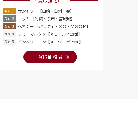
！買取強化中！
No.1
サントリー【山崎・白州・響】
No.2
ニッカ 【竹鶴・余市・宮城城】
No.3
ヘネシー 【パラディ・ＸＯ・ＶＳＯＰ】
No.4
レミーマルタン【ＸＯ・ルイ13世】
No.5
ドンペリニヨン【2012・ロゼ2006】
買取価格表