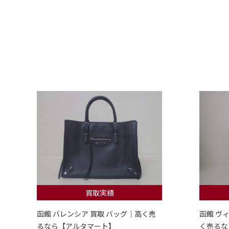
買取実績
函館 バレンシア 買取 バッグ｜高く売
函館 ヴ
るなら【アルタマート】
く売るな