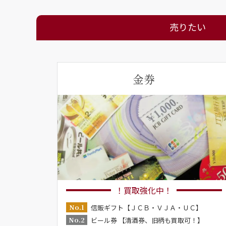
売りたい
金券
！買取強化中！
No.1
信販ギフト【ＪＣＢ・ＶＪＡ・ＵＣ】
No.2
ビール券 【清酒券、旧柄も買取可！】