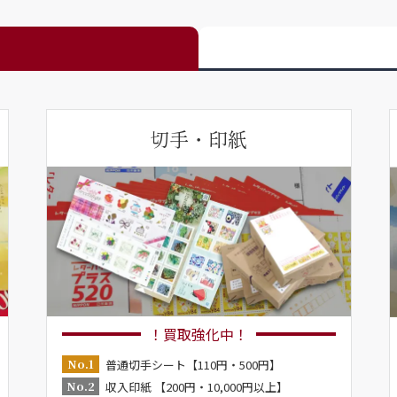
切手・印紙
！買取強化中！
No.1
普通切手シート【110円・500円】
No.2
収入印紙 【200円・10,000円以上】