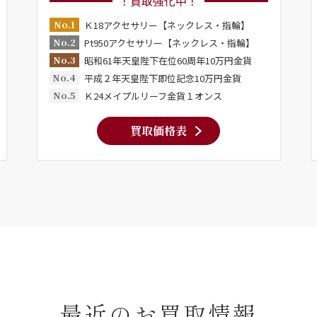
！買取強化中！
No.1
Ｋ18アクセサリー【ネックレス・指輪】
No.2
Pt950アクセサリー【ネックレス・指輪】
No.3
昭和61年天皇陛下在位60周年10万円金貨
No.4
平成２年天皇陛下即位記念10万円金貨
No.5
Ｋ24メイプルリーフ金貨１オンス
買取価格表
最近のお買取情報