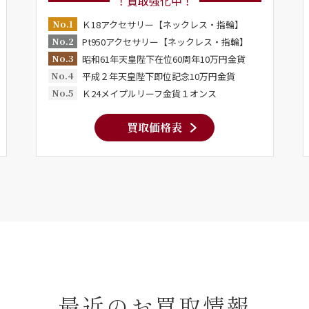
！買取強化中！
No.1
Ｋ18アクセサリー【ネックレス・指輪】
No.2
Pt950アクセサリー【ネックレス・指輪】
No.3
昭和61年天皇陛下在位60周年10万円金貨
No.4
平成２年天皇陛下即位記念10万円金貨
No.5
Ｋ24メイプルリーフ金貨１オンス
買取価格表
最近のお買取情報