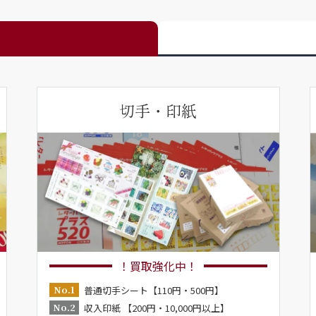
切手・印紙
！買取強化中！
No.1
普通切手シート【110円・500円】
No.2
収入印紙 【200円・10,000円以上】