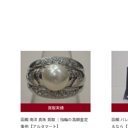
買取実績
函館 南洋 真珠 買取 ｜指輪の高額査定
函館 バ
事例【アルタマート】
るなら【