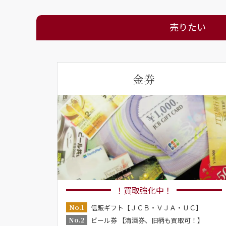
売りたい
金券
！買取強化中！
No.1
信販ギフト【ＪＣＢ・ＶＪＡ・ＵＣ】
No.2
ビール券 【清酒券、旧柄も買取可！】