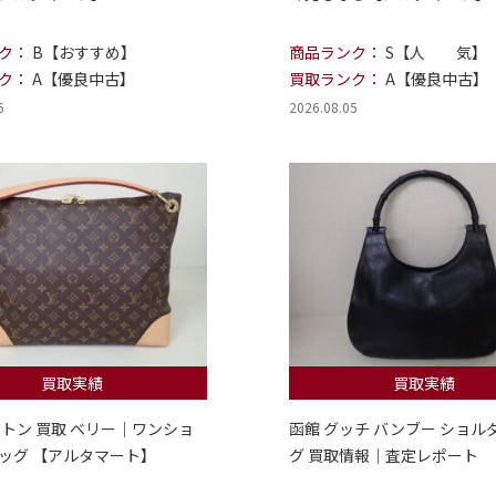
ク：
B【おすすめ】
商品ランク：
S【人 気】
ク：
A【優良中古】
買取ランク：
A【優良中古】
6
2026.08.05
買取実績
買取実績
ィトン 買取 ベリー｜ワンショ
函館 グッチ バンブー ショル
ッグ 【アルタマート】
グ 買取情報｜査定レポート