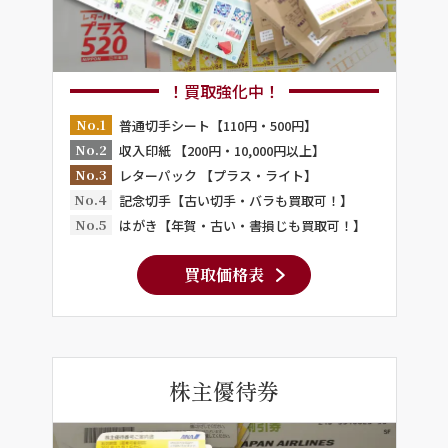
！買取強化中！
No.1
普通切手シート【110円・500円】
No.2
収入印紙 【200円・10,000円以上】
No.3
レターパック 【プラス・ライト】
No.4
記念切手【古い切手・バラも買取可！】
No.5
はがき【年賀・古い・書損じも買取可！】
買取価格表
株主優待券