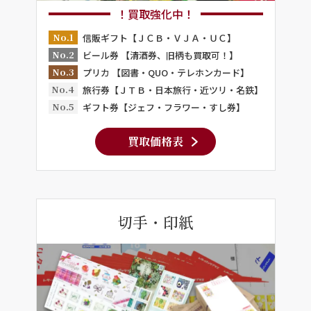
！買取強化中！
No.1
信販ギフト【ＪＣＢ・ＶＪＡ・ＵＣ】
No.2
ビール券 【清酒券、旧柄も買取可！】
No.3
プリカ 【図書・QUO・テレホンカード】
No.4
旅行券【ＪＴＢ・日本旅行・近ツリ・名鉄】
No.5
ギフト券【ジェフ・フラワー・すし券】
買取価格表
切手・印紙