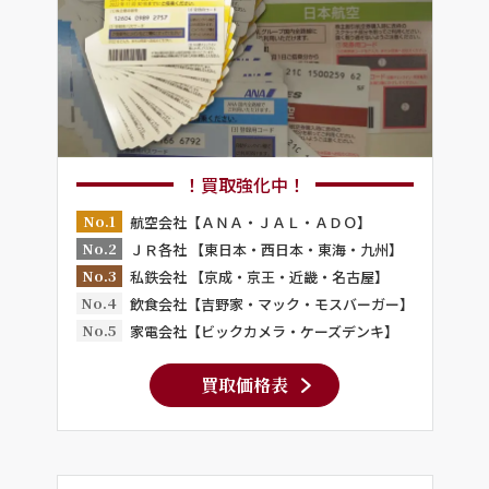
！買取強化中！
No.1
航空会社【ＡＮＡ・ＪＡＬ・ＡＤＯ】
No.2
ＪＲ各社 【東日本・西日本・東海・九州】
No.3
私鉄会社 【京成・京王・近畿・名古屋】
No.4
飲食会社【吉野家・マック・モスバーガー】
No.5
家電会社【ビックカメラ・ケーズデンキ】
買取価格表