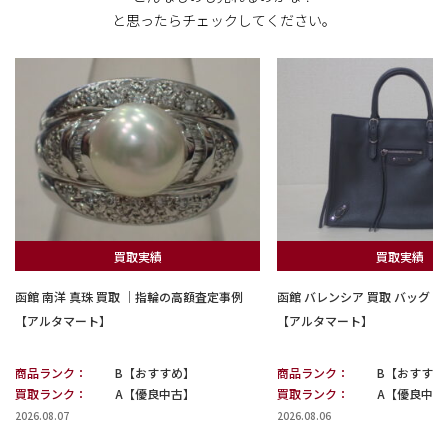
と思ったらチェックしてください。
買取実績
買取実績
函館 南洋 真珠 買取 ｜指輪の高額査定事例
函館 バレンシア 買取 バッグ
【アルタマート】
【アルタマート】
商品ランク：
B【おすすめ】
商品ランク：
B【おすすめ
買取ランク：
A【優良中古】
買取ランク：
A【優良中古
2026.08.07
2026.08.06