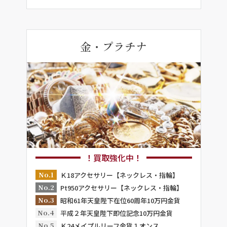
金・プラチナ
！買取強化中！
No.1
Ｋ18アクセサリー【ネックレス・指輪】
No.2
Pt950アクセサリー【ネックレス・指輪】
No.3
昭和61年天皇陛下在位60周年10万円金貨
No.4
平成２年天皇陛下即位記念10万円金貨
No.5
Ｋ24メイプルリーフ金貨１オンス