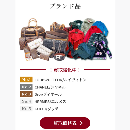
ブランド品
！買取強化中！
No.1
LOUISVUITTON/ルイヴィトン
No.2
CHANEL/シャネル
No.3
Dior/ディオール
No.4
HERMES/エルメス
No.5
GUCCI/グッチ
買取価格表