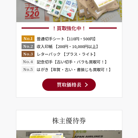
！買取強化中！
No.1
普通切手シート【110円・500円】
No.2
収入印紙 【200円・10,000円以上】
No.3
レターパック 【プラス・ライト】
No.4
記念切手【古い切手・バラも買取可！】
No.5
はがき【年賀・古い・書損じも買取可！】
買取価格表
株主優待券