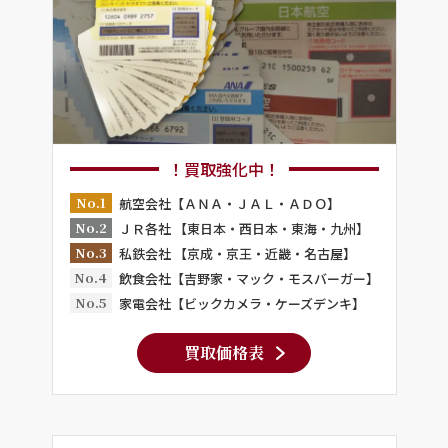
！買取強化中！
No.1
航空会社【ＡＮＡ・ＪＡＬ・ＡＤＯ】
No.2
ＪＲ各社 【東日本・西日本・東海・九州】
No.3
私鉄会社 【京成・京王・近畿・名古屋】
No.4
飲食会社【吉野家・マック・モスバーガー】
No.5
家電会社【ビックカメラ・ケーズデンキ】
買取価格表