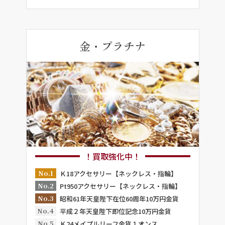
金・プラチナ
！買取強化中！
No.1
Ｋ18アクセサリー【ネックレス・指輪】
No.2
Pt950アクセサリー【ネックレス・指輪】
No.3
昭和61年天皇陛下在位60周年10万円金貨
No.4
平成２年天皇陛下即位記念10万円金貨
No.5
Ｋ24メイプルリーフ金貨１オンス