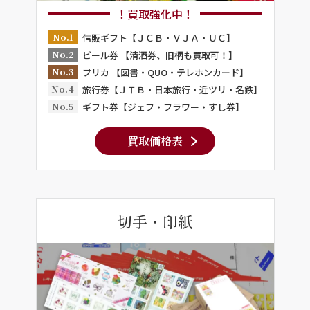
！買取強化中！
No.1
信販ギフト【ＪＣＢ・ＶＪＡ・ＵＣ】
No.2
ビール券 【清酒券、旧柄も買取可！】
No.3
プリカ 【図書・QUO・テレホンカード】
No.4
旅行券【ＪＴＢ・日本旅行・近ツリ・名鉄】
No.5
ギフト券【ジェフ・フラワー・すし券】
買取価格表
切手・印紙