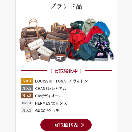
ブランド品
！買取強化中！
No.1
LOUISVUITTON/ルイヴィトン
No.2
CHANEL/シャネル
No.3
Dior/ディオール
No.4
HERMES/エルメス
No.5
GUCCI/グッチ
買取価格表