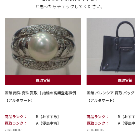
と思ったらチェックしてください。
買取実績
買取実績
函館 南洋 真珠 買取 ｜指輪の高額査定事例
函館 バレンシア 買取 バッグ
【アルタマート】
【アルタマート】
商品ランク：
B【おすすめ】
商品ランク：
B【おすすめ
買取ランク：
A【優良中古】
買取ランク：
A【優良中古
2026.08.07
2026.08.06