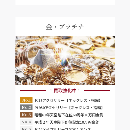
金・プラチナ
！買取強化中！
No.1
Ｋ18アクセサリー【ネックレス・指輪】
No.2
Pt950アクセサリー【ネックレス・指輪】
No.3
昭和61年天皇陛下在位60周年10万円金貨
No.4
平成２年天皇陛下即位記念10万円金貨
No.5
Ｋ24メイプルリーフ金貨１オンス