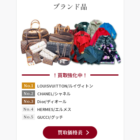
ブランド品
！買取強化中！
No.1
LOUISVUITTON/ルイヴィトン
No.2
CHANEL/シャネル
No.3
Dior/ディオール
No.4
HERMES/エルメス
No.5
GUCCI/グッチ
買取価格表