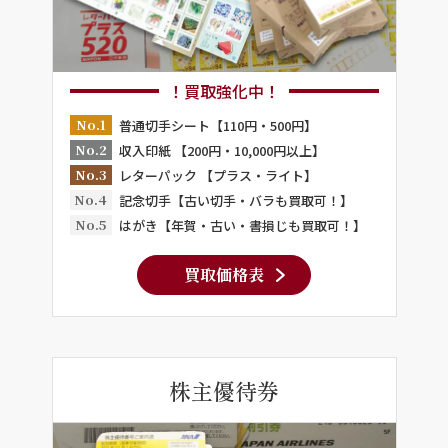
！買取強化中！
No.1
普通切手シート【110円・500円】
No.2
収入印紙 【200円・10,000円以上】
No.3
レターパック 【プラス・ライト】
No.4
記念切手【古い切手・バラも買取可！】
No.5
はがき【年賀・古い・書損じも買取可！】
買取価格表
株主優待券