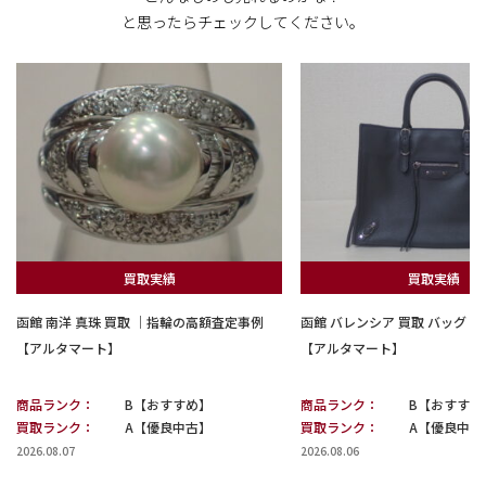
と思ったらチェックしてください。
買取実績
買取実績
函館 南洋 真珠 買取 ｜指輪の高額査定事例
函館 バレンシア 買取 バッグ
【アルタマート】
【アルタマート】
商品ランク：
B【おすすめ】
商品ランク：
B【おすすめ
買取ランク：
A【優良中古】
買取ランク：
A【優良中古
2026.08.07
2026.08.06