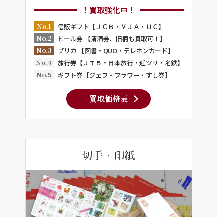
！買取強化中！
No.1
信販ギフト【ＪＣＢ・ＶＪＡ・ＵＣ】
No.2
ビール券 【清酒券、旧柄も買取可！】
No.3
プリカ 【図書・QUO・テレホンカード】
No.4
旅行券【ＪＴＢ・日本旅行・近ツリ・名鉄】
No.5
ギフト券【ジェフ・フラワー・すし券】
買取価格表
切手・印紙