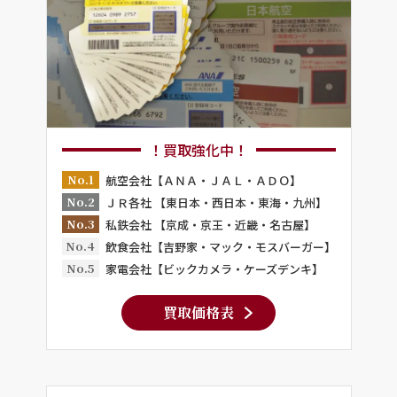
！買取強化中！
No.1
航空会社【ＡＮＡ・ＪＡＬ・ＡＤＯ】
No.2
ＪＲ各社 【東日本・西日本・東海・九州】
No.3
私鉄会社 【京成・京王・近畿・名古屋】
No.4
飲食会社【吉野家・マック・モスバーガー】
No.5
家電会社【ビックカメラ・ケーズデンキ】
買取価格表