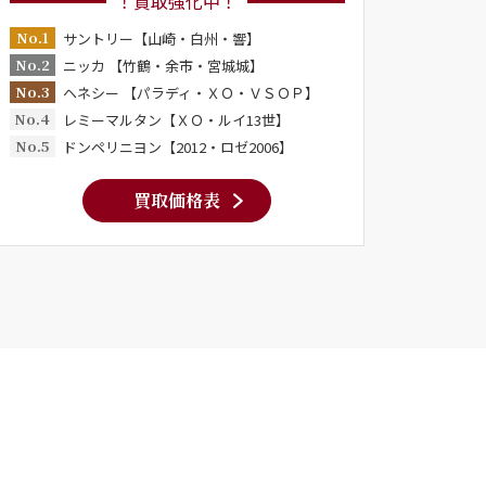
！買取強化中！
No.1
サントリー【山崎・白州・響】
No.2
ニッカ 【竹鶴・余市・宮城城】
No.3
ヘネシー 【パラディ・ＸＯ・ＶＳＯＰ】
No.4
レミーマルタン【ＸＯ・ルイ13世】
No.5
ドンペリニヨン【2012・ロゼ2006】
買取価格表