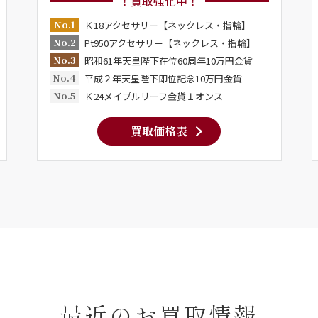
！買取強化中！
No.1
Ｋ18アクセサリー【ネックレス・指輪】
No.2
Pt950アクセサリー【ネックレス・指輪】
No.3
昭和61年天皇陛下在位60周年10万円金貨
No.4
平成２年天皇陛下即位記念10万円金貨
No.5
Ｋ24メイプルリーフ金貨１オンス
買取価格表
最近のお買取情報