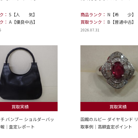
ク：
S【人 気】
商品ランク：
N【希 少】
ク：
A【優良中古】
買取ランク：
B【普通中古】
5
2026.07.31
買取実績
買取実績
ッチ バンブー ショルダーバッ
函館のルビー ダイヤモンド リ
情報｜査定レポート
取事例｜高額査定ポイント