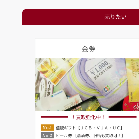
売りたい
金券
！買取強化中！
No.1
信販ギフト【ＪＣＢ・ＶＪＡ・ＵＣ】
No.2
ビール券 【清酒券、旧柄も買取可！】