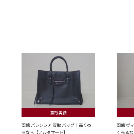
買取実績
函館 バレンシア 買取 バッグ｜高く売
函館 ヴ
るなら【アルタマート】
く売るな