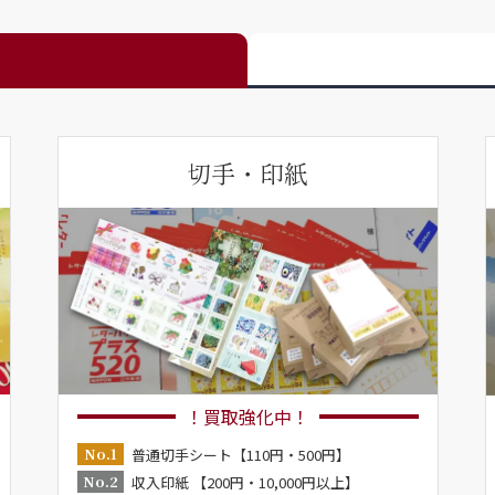
切手・印紙
！買取強化中！
No.1
普通切手シート【110円・500円】
No.2
収入印紙 【200円・10,000円以上】