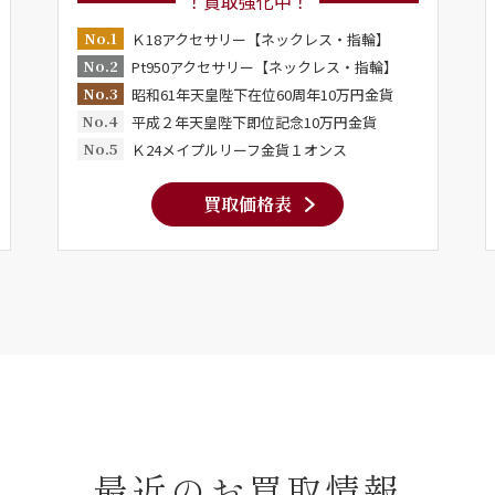
！買取強化中！
No.1
Ｋ18アクセサリー【ネックレス・指輪】
No.2
Pt950アクセサリー【ネックレス・指輪】
No.3
昭和61年天皇陛下在位60周年10万円金貨
No.4
平成２年天皇陛下即位記念10万円金貨
No.5
Ｋ24メイプルリーフ金貨１オンス
買取価格表
最近のお買取情報