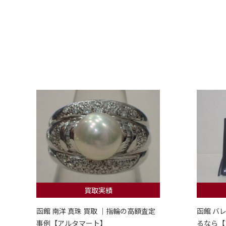
買取実績
函館 南洋 真珠 買取 ｜指輪の高額査定
函館 バ
事例【アルタマート】
るなら【