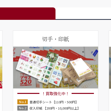
切手・印紙
！買取強化中！
No.1
普通切手シート【110円・500円】
No.2
収入印紙 【200円・10,000円以上】