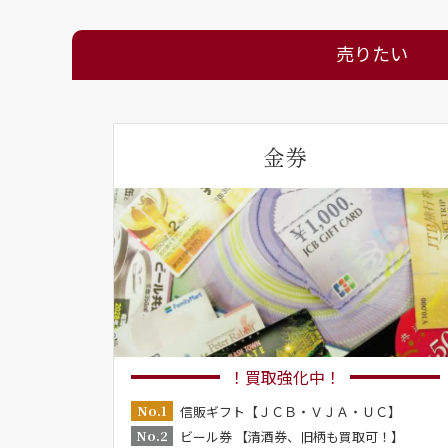
売りたい
金券
！買取強化中！
No.1
信販ギフト【ＪＣＢ・ＶＪＡ・ＵＣ】
No.2
ビール券 【清酒券、旧柄も買取可！】