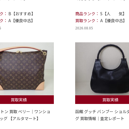
ク：
B【おすすめ】
商品ランク：
S【人 気】
ク：
A【優良中古】
買取ランク：
A【優良中古】
6
2026.08.05
買取実績
買取実績
ィトン 買取 ベリー｜ワンショ
函館 グッチ バンブー ショル
ッグ 【アルタマート】
グ 買取情報｜査定レポート