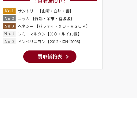
！買取強化中！
No.1
サントリー【山崎・白州・響】
No.2
ニッカ 【竹鶴・余市・宮城城】
No.3
ヘネシー 【パラディ・ＸＯ・ＶＳＯＰ】
No.4
レミーマルタン【ＸＯ・ルイ13世】
No.5
ドンペリニヨン【2012・ロゼ2006】
買取価格表