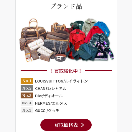
ブランド品
！買取強化中！
No.1
LOUISVUITTON/ルイヴィトン
No.2
CHANEL/シャネル
No.3
Dior/ディオール
No.4
HERMES/エルメス
No.5
GUCCI/グッチ
買取価格表