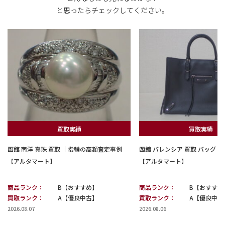
と思ったらチェックしてください。
買取実績
買取実績
函館 南洋 真珠 買取 ｜指輪の高額査定事例
函館 バレンシア 買取 バッグ
【アルタマート】
【アルタマート】
商品ランク：
B【おすすめ】
商品ランク：
B【おすすめ
買取ランク：
A【優良中古】
買取ランク：
A【優良中古
2026.08.07
2026.08.06