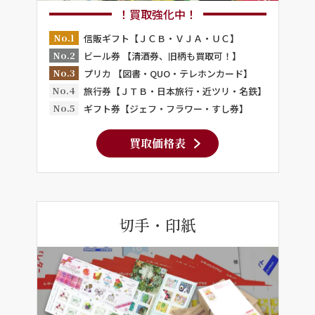
！買取強化中！
No.1
信販ギフト【ＪＣＢ・ＶＪＡ・ＵＣ】
No.2
ビール券 【清酒券、旧柄も買取可！】
No.3
プリカ 【図書・QUO・テレホンカード】
No.4
旅行券【ＪＴＢ・日本旅行・近ツリ・名鉄】
No.5
ギフト券【ジェフ・フラワー・すし券】
買取価格表
切手・印紙