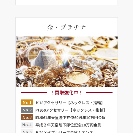
金・プラチナ
！買取強化中！
No.1
Ｋ18アクセサリー【ネックレス・指輪】
No.2
Pt950アクセサリー【ネックレス・指輪】
No.3
昭和61年天皇陛下在位60周年10万円金貨
No.4
平成２年天皇陛下即位記念10万円金貨
No.5
Ｋ24メイプルリーフ金貨１オンス