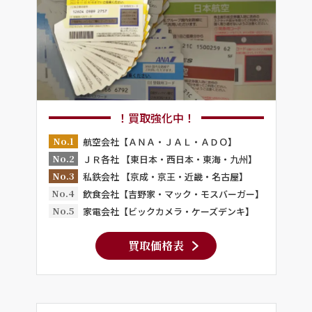
！買取強化中！
No.1
航空会社【ＡＮＡ・ＪＡＬ・ＡＤＯ】
No.2
ＪＲ各社 【東日本・西日本・東海・九州】
No.3
私鉄会社 【京成・京王・近畿・名古屋】
No.4
飲食会社【吉野家・マック・モスバーガー】
No.5
家電会社【ビックカメラ・ケーズデンキ】
買取価格表