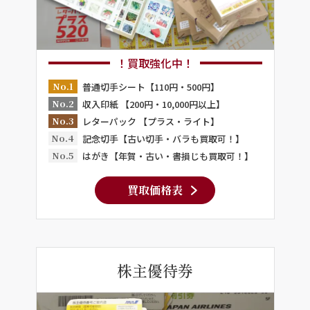
！買取強化中！
No.1
普通切手シート【110円・500円】
No.2
収入印紙 【200円・10,000円以上】
No.3
レターパック 【プラス・ライト】
No.4
記念切手【古い切手・バラも買取可！】
No.5
はがき【年賀・古い・書損じも買取可！】
買取価格表
株主優待券