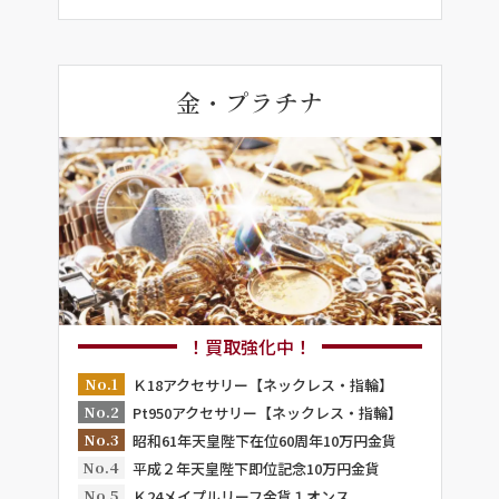
金・プラチナ
！買取強化中！
No.1
Ｋ18アクセサリー【ネックレス・指輪】
No.2
Pt950アクセサリー【ネックレス・指輪】
No.3
昭和61年天皇陛下在位60周年10万円金貨
No.4
平成２年天皇陛下即位記念10万円金貨
No.5
Ｋ24メイプルリーフ金貨１オンス