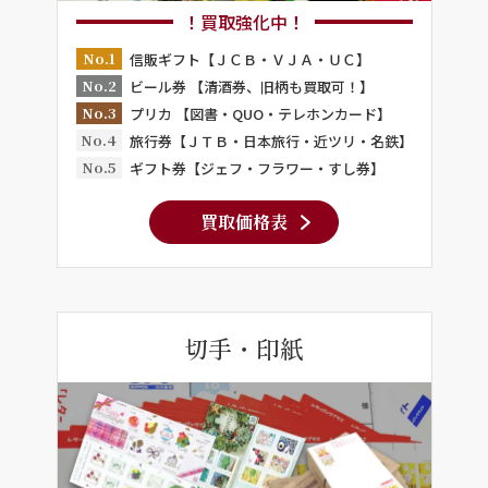
！買取強化中！
No.1
信販ギフト【ＪＣＢ・ＶＪＡ・ＵＣ】
No.2
ビール券 【清酒券、旧柄も買取可！】
No.3
プリカ 【図書・QUO・テレホンカード】
No.4
旅行券【ＪＴＢ・日本旅行・近ツリ・名鉄】
No.5
ギフト券【ジェフ・フラワー・すし券】
買取価格表
切手・印紙