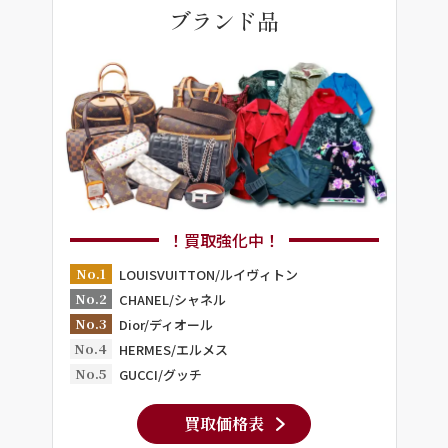
ブランド品
！買取強化中！
No.1
LOUISVUITTON/ルイヴィトン
No.2
CHANEL/シャネル
No.3
Dior/ディオール
No.4
HERMES/エルメス
No.5
GUCCI/グッチ
買取価格表