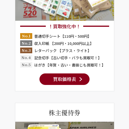
！買取強化中！
No.1
普通切手シート【110円・500円】
No.2
収入印紙 【200円・10,000円以上】
No.3
レターパック 【プラス・ライト】
No.4
記念切手【古い切手・バラも買取可！】
No.5
はがき【年賀・古い・書損じも買取可！】
買取価格表
株主優待券