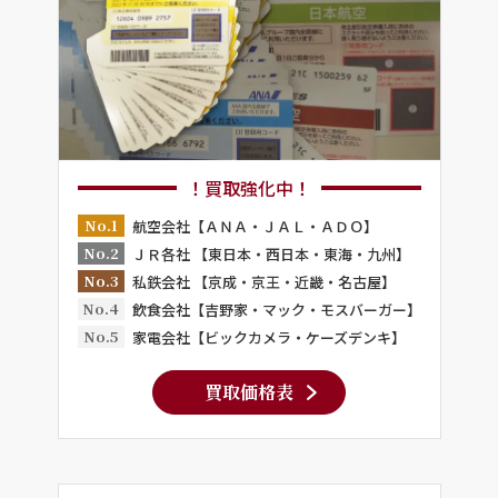
！買取強化中！
No.1
航空会社【ＡＮＡ・ＪＡＬ・ＡＤＯ】
No.2
ＪＲ各社 【東日本・西日本・東海・九州】
No.3
私鉄会社 【京成・京王・近畿・名古屋】
No.4
飲食会社【吉野家・マック・モスバーガー】
No.5
家電会社【ビックカメラ・ケーズデンキ】
買取価格表