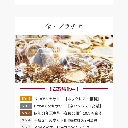
金・プラチナ
！買取強化中！
No.1
Ｋ18アクセサリー【ネックレス・指輪】
No.2
Pt950アクセサリー【ネックレス・指輪】
No.3
昭和61年天皇陛下在位60周年10万円金貨
No.4
平成２年天皇陛下即位記念10万円金貨
No.5
Ｋ24メイプルリーフ金貨１オンス