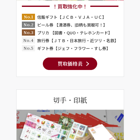
！買取強化中！
No.1
信販ギフト【ＪＣＢ・ＶＪＡ・ＵＣ】
No.2
ビール券 【清酒券、旧柄も買取可！】
No.3
プリカ 【図書・QUO・テレホンカード】
No.4
旅行券【ＪＴＢ・日本旅行・近ツリ・名鉄】
No.5
ギフト券【ジェフ・フラワー・すし券】
買取価格表
切手・印紙