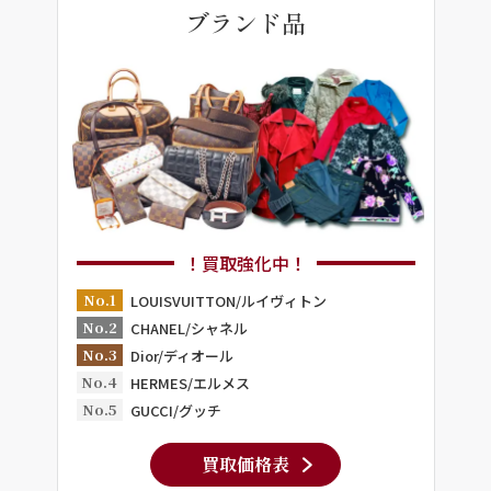
ブランド品
！買取強化中！
No.1
LOUISVUITTON/ルイヴィトン
No.2
CHANEL/シャネル
No.3
Dior/ディオール
No.4
HERMES/エルメス
No.5
GUCCI/グッチ
買取価格表