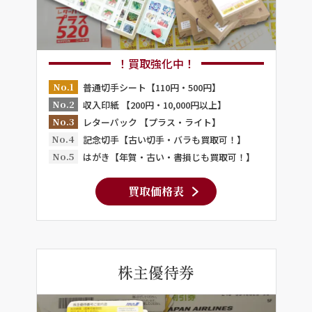
！買取強化中！
No.1
普通切手シート【110円・500円】
No.2
収入印紙 【200円・10,000円以上】
No.3
レターパック 【プラス・ライト】
No.4
記念切手【古い切手・バラも買取可！】
No.5
はがき【年賀・古い・書損じも買取可！】
買取価格表
株主優待券