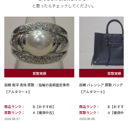
と思ったらチェックしてください。
買取実績
買取実績
函館 南洋 真珠 買取 ｜指輪の高額査定事例
函館 バレンシア 買取 バッグ
【アルタマート】
【アルタマート】
商品ランク：
B【おすすめ】
商品ランク：
B【おすすめ
買取ランク：
A【優良中古】
買取ランク：
A【優良中古
2026.08.07
2026.08.06