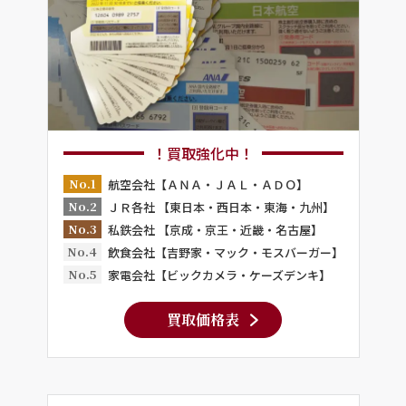
！買取強化中！
No.1
航空会社【ＡＮＡ・ＪＡＬ・ＡＤＯ】
No.2
ＪＲ各社 【東日本・西日本・東海・九州】
No.3
私鉄会社 【京成・京王・近畿・名古屋】
No.4
飲食会社【吉野家・マック・モスバーガー】
No.5
家電会社【ビックカメラ・ケーズデンキ】
買取価格表