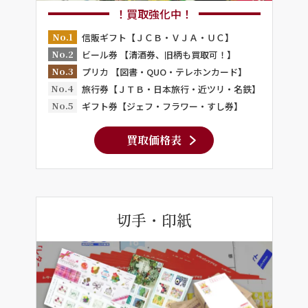
！買取強化中！
No.1
信販ギフト【ＪＣＢ・ＶＪＡ・ＵＣ】
No.2
ビール券 【清酒券、旧柄も買取可！】
No.3
プリカ 【図書・QUO・テレホンカード】
No.4
旅行券【ＪＴＢ・日本旅行・近ツリ・名鉄】
No.5
ギフト券【ジェフ・フラワー・すし券】
買取価格表
切手・印紙