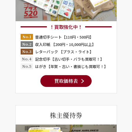
！買取強化中！
No.1
普通切手シート【110円・500円】
No.2
収入印紙 【200円・10,000円以上】
No.3
レターパック 【プラス・ライト】
No.4
記念切手【古い切手・バラも買取可！】
No.5
はがき【年賀・古い・書損じも買取可！】
買取価格表
株主優待券