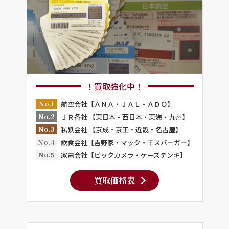
！買取強化中！
No.1
航空会社【ＡＮＡ・ＪＡＬ・ＡＤＯ】
No.2
ＪＲ各社 【東日本・西日本・東海・九州】
No.3
私鉄会社 【京成・京王・近畿・名古屋】
No.4
飲食会社【吉野家・マック・モスバーガー】
No.5
家電会社【ビックカメラ・ケーズデンキ】
買取価格表