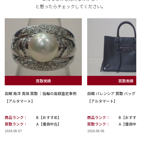
と思ったらチェックしてください。
買取実績
買取実績
函館 南洋 真珠 買取 ｜指輪の高額査定事例
函館 バレンシア 買取 バッグ
【アルタマート】
【アルタマート】
商品ランク：
B【おすすめ】
商品ランク：
B【おすすめ
買取ランク：
A【優良中古】
買取ランク：
A【優良中古
2026.08.07
2026.08.06