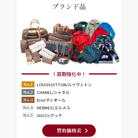
ブランド品
！買取強化中！
No.1
LOUISVUITTON/ルイヴィトン
No.2
CHANEL/シャネル
No.3
Dior/ディオール
No.4
HERMES/エルメス
No.5
GUCCI/グッチ
買取価格表