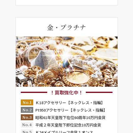
金・プラチナ
！買取強化中！
No.1
Ｋ18アクセサリー【ネックレス・指輪】
No.2
Pt950アクセサリー【ネックレス・指輪】
No.3
昭和61年天皇陛下在位60周年10万円金貨
No.4
平成２年天皇陛下即位記念10万円金貨
No.5
Ｋ24メイプルリーフ金貨１オンス