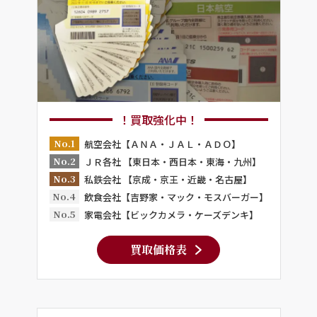
！買取強化中！
No.1
航空会社【ＡＮＡ・ＪＡＬ・ＡＤＯ】
No.2
ＪＲ各社 【東日本・西日本・東海・九州】
No.3
私鉄会社 【京成・京王・近畿・名古屋】
No.4
飲食会社【吉野家・マック・モスバーガー】
No.5
家電会社【ビックカメラ・ケーズデンキ】
買取価格表