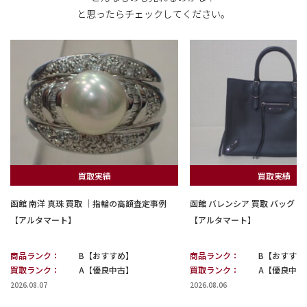
と思ったらチェックしてください。
買取実績
買取実績
函館 南洋 真珠 買取 ｜指輪の高額査定事例
函館 バレンシア 買取 バッグ
【アルタマート】
【アルタマート】
商品ランク：
B【おすすめ】
商品ランク：
B【おすすめ
買取ランク：
A【優良中古】
買取ランク：
A【優良中古
2026.08.07
2026.08.06