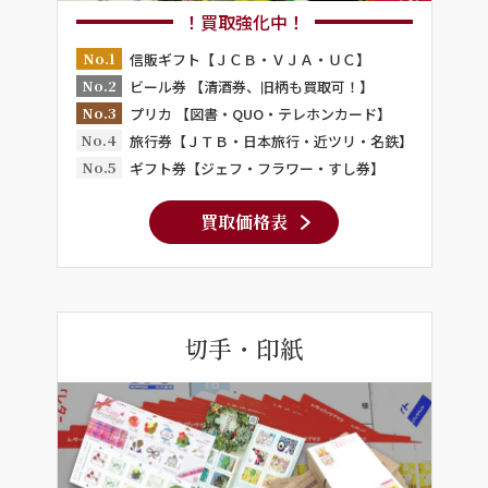
！買取強化中！
No.1
信販ギフト【ＪＣＢ・ＶＪＡ・ＵＣ】
No.2
ビール券 【清酒券、旧柄も買取可！】
No.3
プリカ 【図書・QUO・テレホンカード】
No.4
旅行券【ＪＴＢ・日本旅行・近ツリ・名鉄】
No.5
ギフト券【ジェフ・フラワー・すし券】
買取価格表
切手・印紙