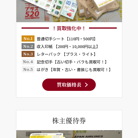
！買取強化中！
No.1
普通切手シート【110円・500円】
No.2
収入印紙 【200円・10,000円以上】
No.3
レターパック 【プラス・ライト】
No.4
記念切手【古い切手・バラも買取可！】
No.5
はがき【年賀・古い・書損じも買取可！】
買取価格表
株主優待券