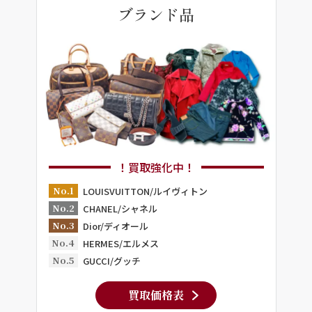
ブランド品
！買取強化中！
No.1
LOUISVUITTON/ルイヴィトン
No.2
CHANEL/シャネル
No.3
Dior/ディオール
No.4
HERMES/エルメス
No.5
GUCCI/グッチ
買取価格表