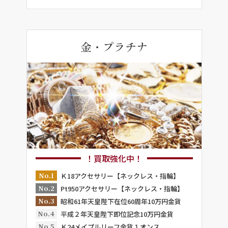
金・プラチナ
！買取強化中！
No.1
Ｋ18アクセサリー【ネックレス・指輪】
No.2
Pt950アクセサリー【ネックレス・指輪】
No.3
昭和61年天皇陛下在位60周年10万円金貨
No.4
平成２年天皇陛下即位記念10万円金貨
No.5
Ｋ24メイプルリーフ金貨１オンス