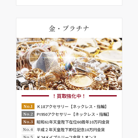
金・プラチナ
！買取強化中！
No.1
Ｋ18アクセサリー【ネックレス・指輪】
No.2
Pt950アクセサリー【ネックレス・指輪】
No.3
昭和61年天皇陛下在位60周年10万円金貨
No.4
平成２年天皇陛下即位記念10万円金貨
No.5
Ｋ24メイプルリーフ金貨１オンス