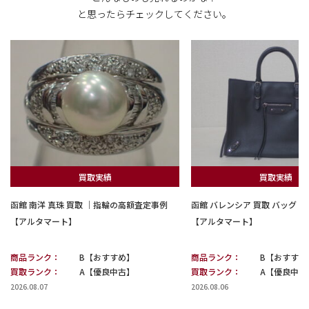
と思ったらチェックしてください。
買取実績
買取実績
函館 南洋 真珠 買取 ｜指輪の高額査定事例
函館 バレンシア 買取 バッグ
【アルタマート】
【アルタマート】
商品ランク：
B【おすすめ】
商品ランク：
B【おすすめ
買取ランク：
A【優良中古】
買取ランク：
A【優良中古
2026.08.07
2026.08.06