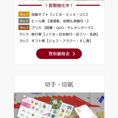
！買取強化中！
No.1
信販ギフト【ＪＣＢ・ＶＪＡ・ＵＣ】
No.2
ビール券 【清酒券、旧柄も買取可！】
No.3
プリカ 【図書・QUO・テレホンカード】
No.4
旅行券【ＪＴＢ・日本旅行・近ツリ・名鉄】
No.5
ギフト券【ジェフ・フラワー・すし券】
買取価格表
切手・印紙