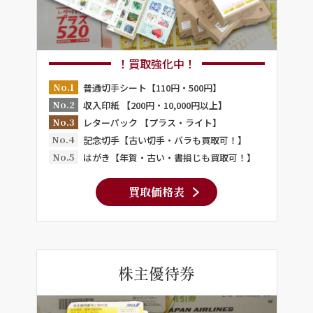
！買取強化中！
No.1
普通切手シート【110円・500円】
No.2
収入印紙 【200円・10,000円以上】
No.3
レターパック 【プラス・ライト】
No.4
記念切手【古い切手・バラも買取可！】
No.5
はがき【年賀・古い・書損じも買取可！】
買取価格表
株主優待券