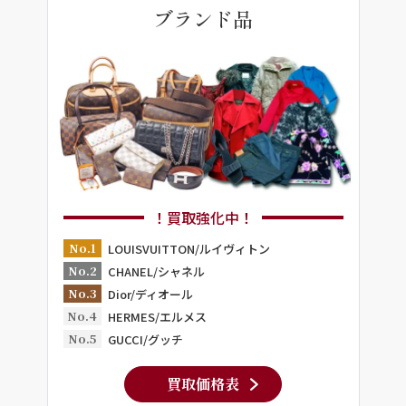
ブランド品
！買取強化中！
No.1
LOUISVUITTON/ルイヴィトン
No.2
CHANEL/シャネル
No.3
Dior/ディオール
No.4
HERMES/エルメス
No.5
GUCCI/グッチ
買取価格表