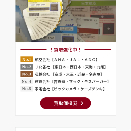
！買取強化中！
No.1
航空会社【ＡＮＡ・ＪＡＬ・ＡＤＯ】
No.2
ＪＲ各社 【東日本・西日本・東海・九州】
No.3
私鉄会社 【京成・京王・近畿・名古屋】
No.4
飲食会社【吉野家・マック・モスバーガー】
No.5
家電会社【ビックカメラ・ケーズデンキ】
買取価格表