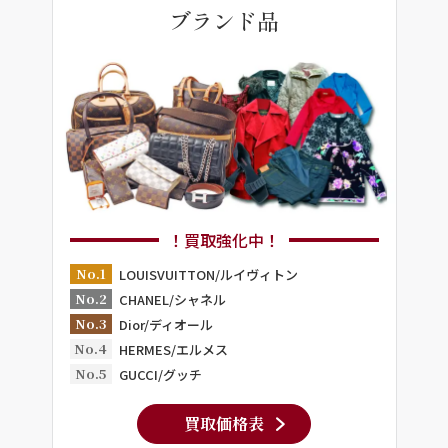
ブランド品
！買取強化中！
No.1
LOUISVUITTON/ルイヴィトン
No.2
CHANEL/シャネル
No.3
Dior/ディオール
No.4
HERMES/エルメス
No.5
GUCCI/グッチ
買取価格表