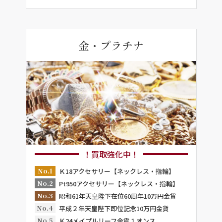
金・プラチナ
！買取強化中！
No.1
Ｋ18アクセサリー【ネックレス・指輪】
No.2
Pt950アクセサリー【ネックレス・指輪】
No.3
昭和61年天皇陛下在位60周年10万円金貨
No.4
平成２年天皇陛下即位記念10万円金貨
No.5
Ｋ24メイプルリーフ金貨１オンス