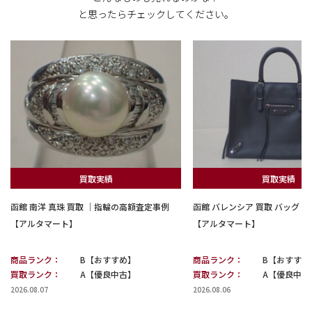
と思ったらチェックしてください。
買取実績
買取実績
函館 南洋 真珠 買取 ｜指輪の高額査定事例
函館 バレンシア 買取 バッグ
【アルタマート】
【アルタマート】
商品ランク：
B【おすすめ】
商品ランク：
B【おすすめ
買取ランク：
A【優良中古】
買取ランク：
A【優良中古
2026.08.07
2026.08.06