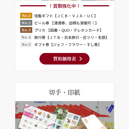
！買取強化中！
No.1
信販ギフト【ＪＣＢ・ＶＪＡ・ＵＣ】
No.2
ビール券 【清酒券、旧柄も買取可！】
No.3
プリカ 【図書・QUO・テレホンカード】
No.4
旅行券【ＪＴＢ・日本旅行・近ツリ・名鉄】
No.5
ギフト券【ジェフ・フラワー・すし券】
買取価格表
切手・印紙