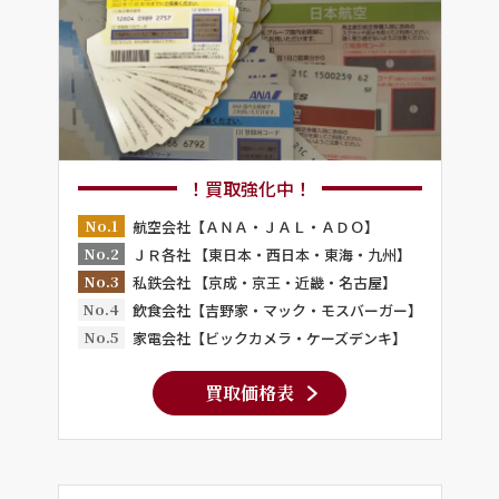
！買取強化中！
No.1
航空会社【ＡＮＡ・ＪＡＬ・ＡＤＯ】
No.2
ＪＲ各社 【東日本・西日本・東海・九州】
No.3
私鉄会社 【京成・京王・近畿・名古屋】
No.4
飲食会社【吉野家・マック・モスバーガー】
No.5
家電会社【ビックカメラ・ケーズデンキ】
買取価格表