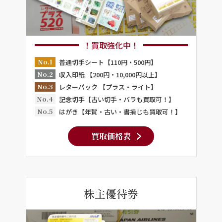
！買取強化中！
No.1
普通切手シート【110円・500円】
No.2
収入印紙 【200円・10,000円以上】
No.3
レターパック 【プラス・ライト】
No.4
記念切手【古い切手・バラも買取可！】
No.5
はがき【年賀・古い・書損じも買取可！】
買取価格表
株主優待券