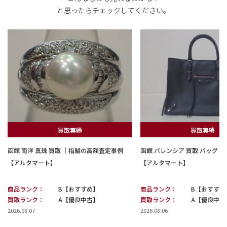
と思ったらチェックしてください。
買取実績
買取実績
函館 南洋 真珠 買取 ｜指輪の高額査定事例
函館 バレンシア 買取 バッグ
【アルタマート】
【アルタマート】
商品ランク：
B【おすすめ】
商品ランク：
B【おすすめ
買取ランク：
A【優良中古】
買取ランク：
A【優良中古
2026.08.07
2026.08.06