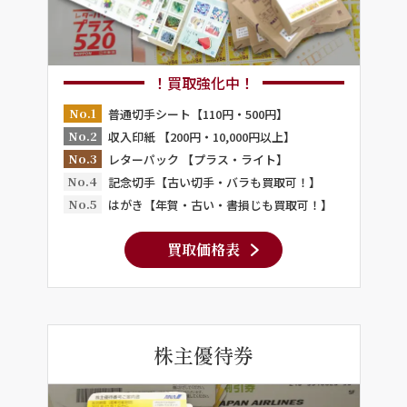
！買取強化中！
No.1
普通切手シート【110円・500円】
No.2
収入印紙 【200円・10,000円以上】
No.3
レターパック 【プラス・ライト】
No.4
記念切手【古い切手・バラも買取可！】
No.5
はがき【年賀・古い・書損じも買取可！】
買取価格表
株主優待券