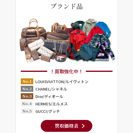
ブランド品
！買取強化中！
No.1
LOUISVUITTON/ルイヴィトン
No.2
CHANEL/シャネル
No.3
Dior/ディオール
No.4
HERMES/エルメス
No.5
GUCCI/グッチ
買取価格表