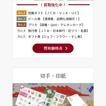
！買取強化中！
No.1
信販ギフト【ＪＣＢ・ＶＪＡ・ＵＣ】
No.2
ビール券 【清酒券、旧柄も買取可！】
No.3
プリカ 【図書・QUO・テレホンカード】
No.4
旅行券【ＪＴＢ・日本旅行・近ツリ・名鉄】
No.5
ギフト券【ジェフ・フラワー・すし券】
買取価格表
切手・印紙