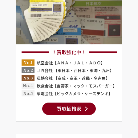
！買取強化中！
No.1
航空会社【ＡＮＡ・ＪＡＬ・ＡＤＯ】
No.2
ＪＲ各社 【東日本・西日本・東海・九州】
No.3
私鉄会社 【京成・京王・近畿・名古屋】
No.4
飲食会社【吉野家・マック・モスバーガー】
No.5
家電会社【ビックカメラ・ケーズデンキ】
買取価格表