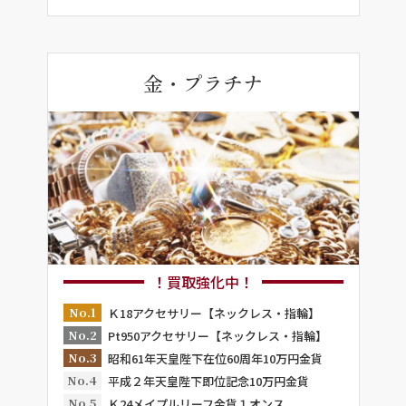
金・プラチナ
！買取強化中！
No.1
Ｋ18アクセサリー【ネックレス・指輪】
No.2
Pt950アクセサリー【ネックレス・指輪】
No.3
昭和61年天皇陛下在位60周年10万円金貨
No.4
平成２年天皇陛下即位記念10万円金貨
No.5
Ｋ24メイプルリーフ金貨１オンス