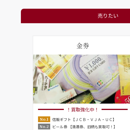
売りたい
金券
！買取強化中！
No.1
信販ギフト【ＪＣＢ・ＶＪＡ・ＵＣ】
No.2
ビール券 【清酒券、旧柄も買取可！】