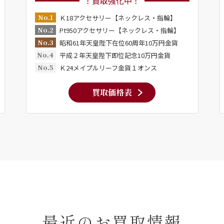
！買取強化中！
No.1
Ｋ18アクセサリー【ネックレス・指輪】
No.2
Pt950アクセサリー【ネックレス・指輪】
No.3
昭和61年天皇陛下在位60周年10万円金貨
No.4
平成２年天皇陛下即位記念10万円金貨
No.5
Ｋ24メイプルリーフ金貨１オンス
買取価格表
最近のお買取情報