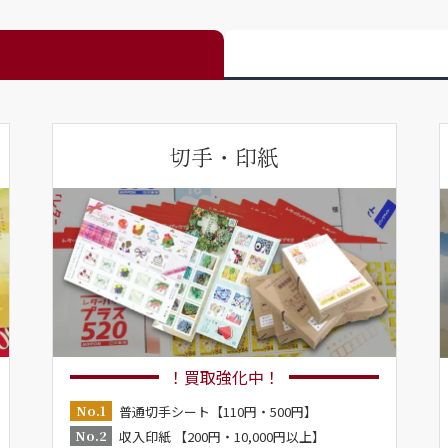
切手・印紙
！買取強化中！
No.1
普通切手シート【110円・500円】
No.2
収入印紙 【200円・10,000円以上】