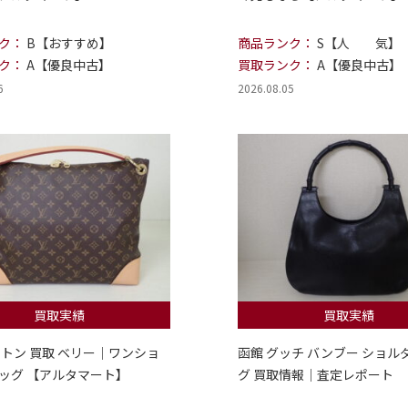
ク：
B【おすすめ】
商品ランク：
S【人 気】
ク：
A【優良中古】
買取ランク：
A【優良中古】
6
2026.08.05
買取実績
買取実績
ィトン 買取 ベリー｜ワンショ
函館 グッチ バンブー ショル
ッグ 【アルタマート】
グ 買取情報｜査定レポート