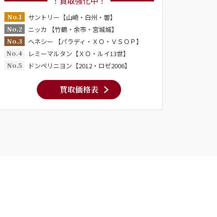
！買取強化中！
No.1
サントリー【山崎・白州・響】
No.2
ニッカ 【竹鶴・余市・宮城城】
No.3
ヘネシー 【パラディ・ＸＯ・ＶＳＯＰ】
No.4
レミーマルタン【ＸＯ・ルイ13世】
No.5
ドンペリニヨン【2012・ロゼ2006】
買取価格表