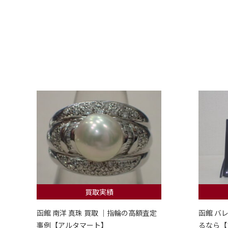
買取実績
函館 南洋 真珠 買取 ｜指輪の高額査定
函館 バ
事例【アルタマート】
るなら【