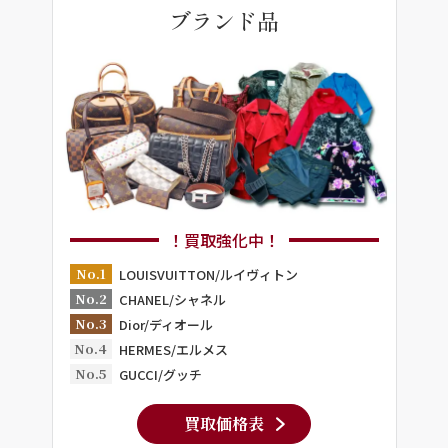
ブランド品
！買取強化中！
No.1
LOUISVUITTON/ルイヴィトン
No.2
CHANEL/シャネル
No.3
Dior/ディオール
No.4
HERMES/エルメス
No.5
GUCCI/グッチ
買取価格表