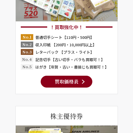
！買取強化中！
No.1
普通切手シート【110円・500円】
No.2
収入印紙 【200円・10,000円以上】
No.3
レターパック 【プラス・ライト】
No.4
記念切手【古い切手・バラも買取可！】
No.5
はがき【年賀・古い・書損じも買取可！】
買取価格表
株主優待券