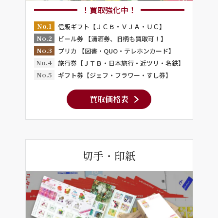
！買取強化中！
No.1
信販ギフト【ＪＣＢ・ＶＪＡ・ＵＣ】
No.2
ビール券 【清酒券、旧柄も買取可！】
No.3
プリカ 【図書・QUO・テレホンカード】
No.4
旅行券【ＪＴＢ・日本旅行・近ツリ・名鉄】
No.5
ギフト券【ジェフ・フラワー・すし券】
買取価格表
切手・印紙