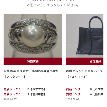
と思ったらチェックしてください。
買取実績
買取実績
函館 南洋 真珠 買取 ｜指輪の高額査定事例
函館 バレンシア 買取 バッグ
【アルタマート】
【アルタマート】
商品ランク：
B【おすすめ】
商品ランク：
B【おすすめ
買取ランク：
A【優良中古】
買取ランク：
A【優良中古
2026.08.07
2026.08.06