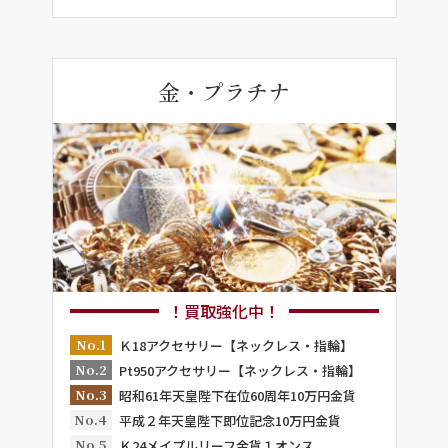
金・プラチナ
！買取強化中！
No.1
Ｋ18アクセサリー【ネックレス・指輪】
No.2
Pt950アクセサリー【ネックレス・指輪】
No.3
昭和61年天皇陛下在位60周年10万円金貨
No.4
平成２年天皇陛下即位記念10万円金貨
No.5
Ｋ24メイプルリーフ金貨１オンス