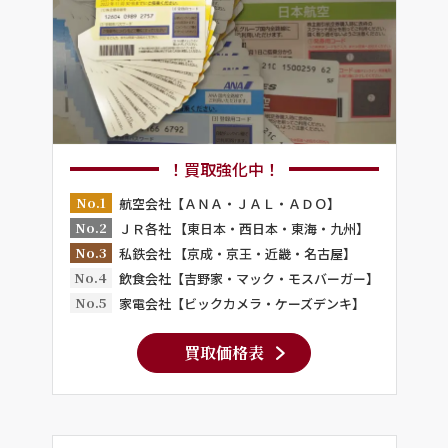
！買取強化中！
No.1
航空会社【ＡＮＡ・ＪＡＬ・ＡＤＯ】
No.2
ＪＲ各社 【東日本・西日本・東海・九州】
No.3
私鉄会社 【京成・京王・近畿・名古屋】
No.4
飲食会社【吉野家・マック・モスバーガー】
No.5
家電会社【ビックカメラ・ケーズデンキ】
買取価格表