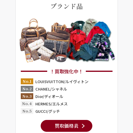
ブランド品
！買取強化中！
No.1
LOUISVUITTON/ルイヴィトン
No.2
CHANEL/シャネル
No.3
Dior/ディオール
No.4
HERMES/エルメス
No.5
GUCCI/グッチ
買取価格表