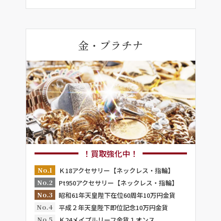
金・プラチナ
！買取強化中！
No.1
Ｋ18アクセサリー【ネックレス・指輪】
No.2
Pt950アクセサリー【ネックレス・指輪】
No.3
昭和61年天皇陛下在位60周年10万円金貨
No.4
平成２年天皇陛下即位記念10万円金貨
No.5
Ｋ24メイプルリーフ金貨１オンス