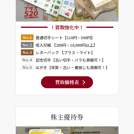
！買取強化中！
No.1
普通切手シート【110円・500円】
No.2
収入印紙 【200円・10,000円以上】
No.3
レターパック 【プラス・ライト】
No.4
記念切手【古い切手・バラも買取可！】
No.5
はがき【年賀・古い・書損じも買取可！】
買取価格表
株主優待券