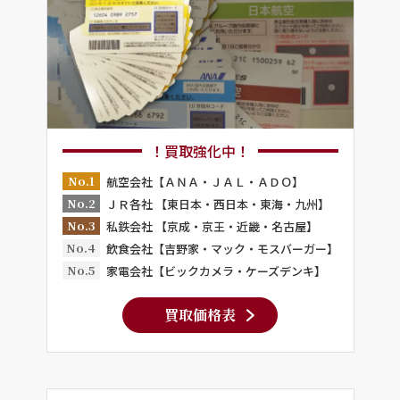
！買取強化中！
No.1
航空会社【ＡＮＡ・ＪＡＬ・ＡＤＯ】
No.2
ＪＲ各社 【東日本・西日本・東海・九州】
No.3
私鉄会社 【京成・京王・近畿・名古屋】
No.4
飲食会社【吉野家・マック・モスバーガー】
No.5
家電会社【ビックカメラ・ケーズデンキ】
買取価格表