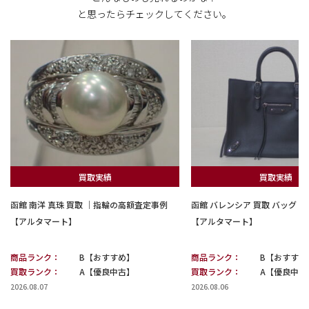
と思ったらチェックしてください。
買取実績
買取実績
函館 南洋 真珠 買取 ｜指輪の高額査定事例
函館 バレンシア 買取 バッグ
【アルタマート】
【アルタマート】
商品ランク：
B【おすすめ】
商品ランク：
B【おすすめ
買取ランク：
A【優良中古】
買取ランク：
A【優良中古
2026.08.07
2026.08.06