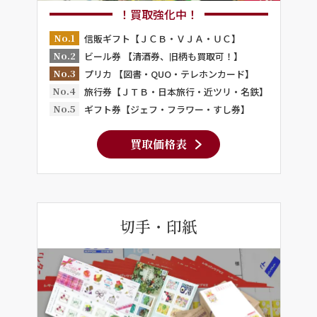
！買取強化中！
No.1
信販ギフト【ＪＣＢ・ＶＪＡ・ＵＣ】
No.2
ビール券 【清酒券、旧柄も買取可！】
No.3
プリカ 【図書・QUO・テレホンカード】
No.4
旅行券【ＪＴＢ・日本旅行・近ツリ・名鉄】
No.5
ギフト券【ジェフ・フラワー・すし券】
買取価格表
切手・印紙