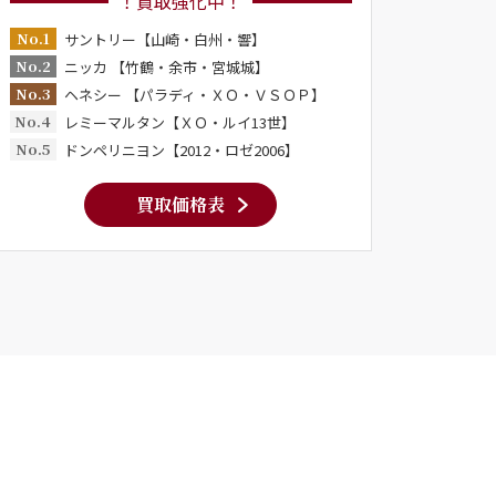
！買取強化中！
No.1
サントリー【山崎・白州・響】
No.2
ニッカ 【竹鶴・余市・宮城城】
No.3
ヘネシー 【パラディ・ＸＯ・ＶＳＯＰ】
No.4
レミーマルタン【ＸＯ・ルイ13世】
No.5
ドンペリニヨン【2012・ロゼ2006】
買取価格表