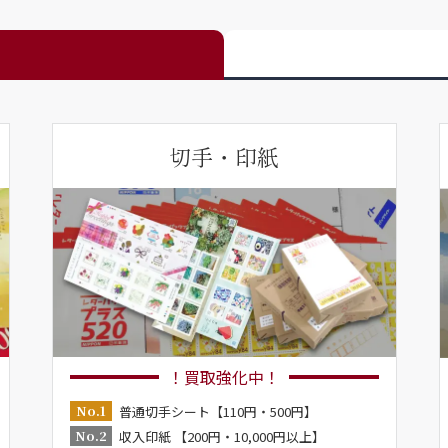
切手・印紙
！買取強化中！
No.1
普通切手シート【110円・500円】
No.2
収入印紙 【200円・10,000円以上】