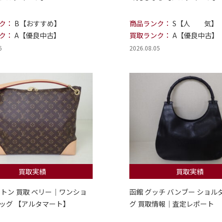
ク：
B【おすすめ】
商品ランク：
S【人 気】
ク：
A【優良中古】
買取ランク：
A【優良中古】
6
2026.08.05
買取実績
買取実績
ィトン 買取 ベリー｜ワンショ
函館 グッチ バンブー ショル
ッグ 【アルタマート】
グ 買取情報｜査定レポート