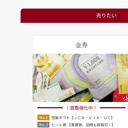
売りたい
金券
！買取強化中！
No.1
信販ギフト【ＪＣＢ・ＶＪＡ・ＵＣ】
No.2
ビール券 【清酒券、旧柄も買取可！】