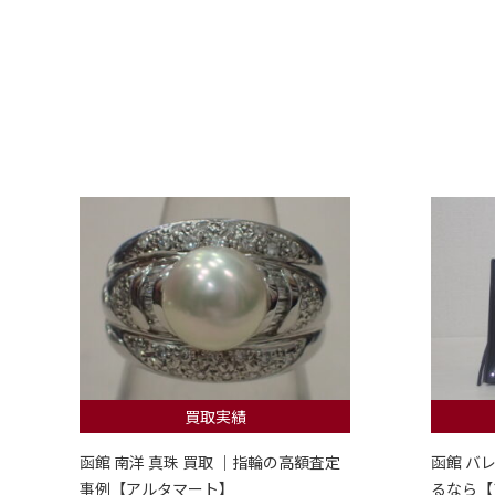
買取実績
函館 南洋 真珠 買取 ｜指輪の高額査定
函館 バ
事例【アルタマート】
るなら【