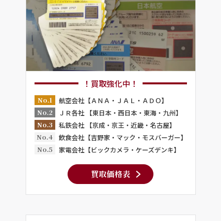
！買取強化中！
No.1
航空会社【ＡＮＡ・ＪＡＬ・ＡＤＯ】
No.2
ＪＲ各社 【東日本・西日本・東海・九州】
No.3
私鉄会社 【京成・京王・近畿・名古屋】
No.4
飲食会社【吉野家・マック・モスバーガー】
No.5
家電会社【ビックカメラ・ケーズデンキ】
買取価格表