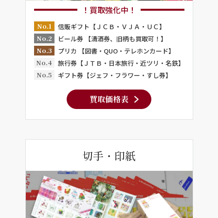
！買取強化中！
No.1
信販ギフト【ＪＣＢ・ＶＪＡ・ＵＣ】
No.2
ビール券 【清酒券、旧柄も買取可！】
No.3
プリカ 【図書・QUO・テレホンカード】
No.4
旅行券【ＪＴＢ・日本旅行・近ツリ・名鉄】
No.5
ギフト券【ジェフ・フラワー・すし券】
買取価格表
切手・印紙