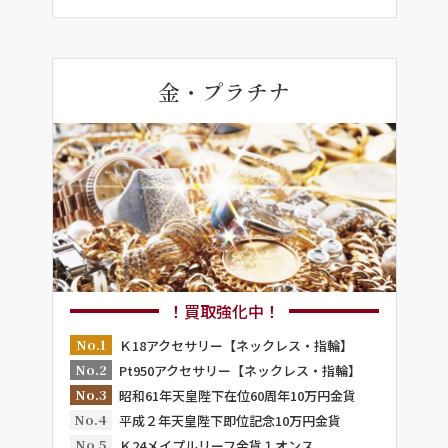
金・プラチナ
！買取強化中！
No.1
Ｋ18アクセサリー【ネックレス・指輪】
No.2
Pt950アクセサリー【ネックレス・指輪】
No.3
昭和61年天皇陛下在位60周年10万円金貨
No.4
平成２年天皇陛下即位記念10万円金貨
No.5
Ｋ24メイプルリーフ金貨１オンス