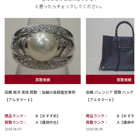
と思ったらチェックしてください。
買取実績
買取実績
函館 南洋 真珠 買取 ｜指輪の高額査定事例
函館 バレンシア 買取 バッグ
【アルタマート】
【アルタマート】
商品ランク：
B【おすすめ】
商品ランク：
B【おすすめ
買取ランク：
A【優良中古】
買取ランク：
A【優良中古
2026.08.07
2026.08.06