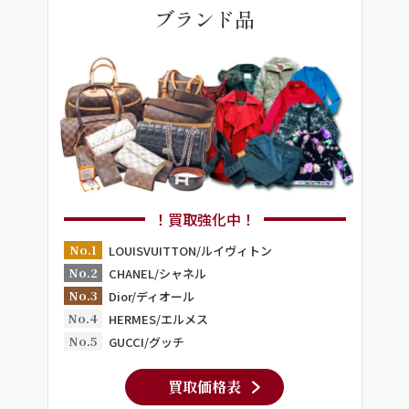
ブランド品
！買取強化中！
No.1
LOUISVUITTON/ルイヴィトン
No.2
CHANEL/シャネル
No.3
Dior/ディオール
No.4
HERMES/エルメス
No.5
GUCCI/グッチ
買取価格表