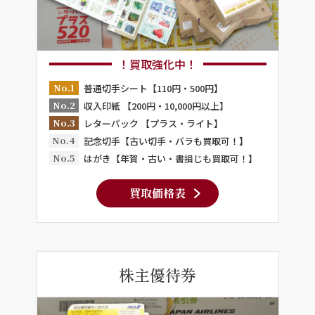
！買取強化中！
No.1
普通切手シート【110円・500円】
No.2
収入印紙 【200円・10,000円以上】
No.3
レターパック 【プラス・ライト】
No.4
記念切手【古い切手・バラも買取可！】
No.5
はがき【年賀・古い・書損じも買取可！】
買取価格表
株主優待券