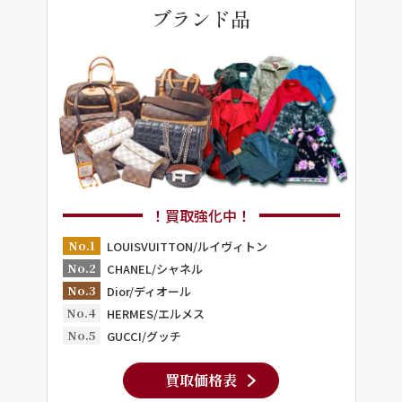
ブランド品
！買取強化中！
No.1
LOUISVUITTON/ルイヴィトン
No.2
CHANEL/シャネル
No.3
Dior/ディオール
No.4
HERMES/エルメス
No.5
GUCCI/グッチ
買取価格表