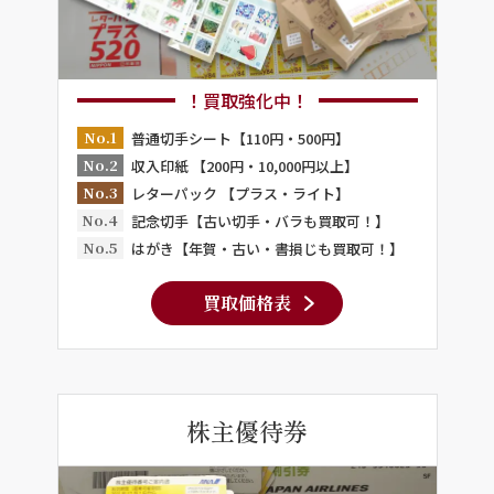
！買取強化中！
No.1
普通切手シート【110円・500円】
No.2
収入印紙 【200円・10,000円以上】
No.3
レターパック 【プラス・ライト】
No.4
記念切手【古い切手・バラも買取可！】
No.5
はがき【年賀・古い・書損じも買取可！】
買取価格表
株主優待券