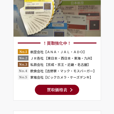
！買取強化中！
No.1
航空会社【ＡＮＡ・ＪＡＬ・ＡＤＯ】
No.2
ＪＲ各社 【東日本・西日本・東海・九州】
No.3
私鉄会社 【京成・京王・近畿・名古屋】
No.4
飲食会社【吉野家・マック・モスバーガー】
No.5
家電会社【ビックカメラ・ケーズデンキ】
買取価格表