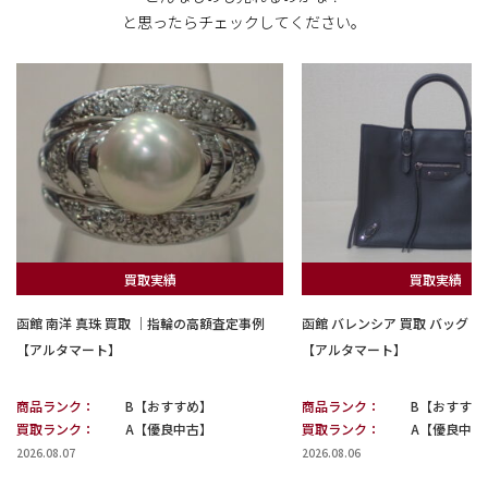
と思ったらチェックしてください。
買取実績
買取実績
函館 南洋 真珠 買取 ｜指輪の高額査定事例
函館 バレンシア 買取 バッグ
【アルタマート】
【アルタマート】
商品ランク：
B【おすすめ】
商品ランク：
B【おすすめ
買取ランク：
A【優良中古】
買取ランク：
A【優良中古
2026.08.07
2026.08.06