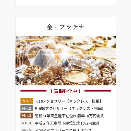
金・プラチナ
！買取強化中！
No.1
Ｋ18アクセサリー【ネックレス・指輪】
No.2
Pt950アクセサリー【ネックレス・指輪】
No.3
昭和61年天皇陛下在位60周年10万円金貨
No.4
平成２年天皇陛下即位記念10万円金貨
No.5
Ｋ24メイプルリーフ金貨１オンス