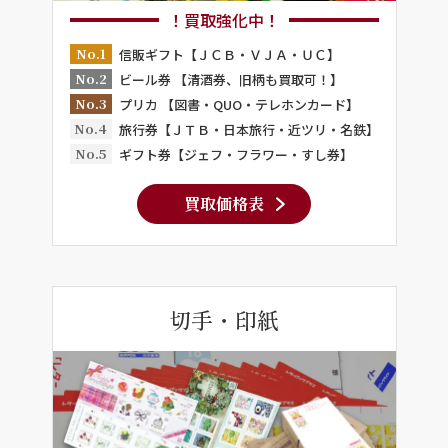
！買取強化中！
No.1
信販ギフト【ＪＣＢ・ＶＪＡ・ＵＣ】
No.2
ビール券 【清酒券、旧柄も買取可！】
No.3
プリカ 【図書・QUO・テレホンカード】
No.4
旅行券【ＪＴＢ・日本旅行・近ツリ・名鉄】
No.5
ギフト券【ジェフ・フラワー・すし券】
買取価格表
切手・印紙