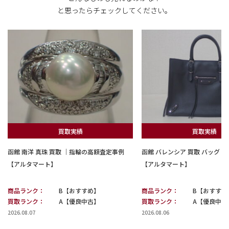
と思ったらチェックしてください。
買取実績
買取実績
函館 南洋 真珠 買取 ｜指輪の高額査定事例
函館 バレンシア 買取 バッグ
【アルタマート】
【アルタマート】
商品ランク：
B【おすすめ】
商品ランク：
B【おすすめ
買取ランク：
A【優良中古】
買取ランク：
A【優良中古
2026.08.07
2026.08.06