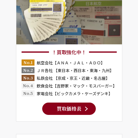
！買取強化中！
No.1
航空会社【ＡＮＡ・ＪＡＬ・ＡＤＯ】
No.2
ＪＲ各社 【東日本・西日本・東海・九州】
No.3
私鉄会社 【京成・京王・近畿・名古屋】
No.4
飲食会社【吉野家・マック・モスバーガー】
No.5
家電会社【ビックカメラ・ケーズデンキ】
買取価格表