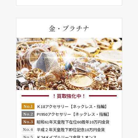
金・プラチナ
！買取強化中！
No.1
Ｋ18アクセサリー【ネックレス・指輪】
No.2
Pt950アクセサリー【ネックレス・指輪】
No.3
昭和61年天皇陛下在位60周年10万円金貨
No.4
平成２年天皇陛下即位記念10万円金貨
No.5
Ｋ24メイプルリーフ金貨１オンス