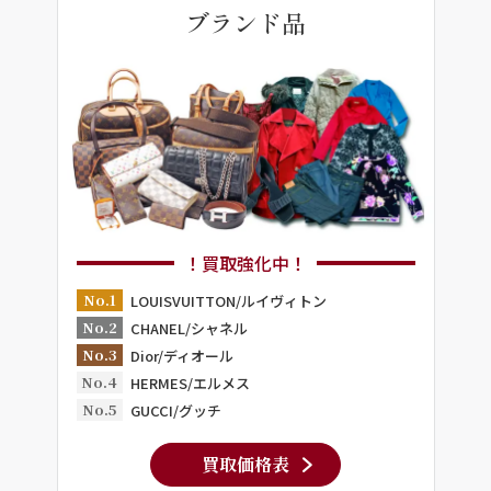
ブランド品
！買取強化中！
No.1
LOUISVUITTON/ルイヴィトン
No.2
CHANEL/シャネル
No.3
Dior/ディオール
No.4
HERMES/エルメス
No.5
GUCCI/グッチ
買取価格表