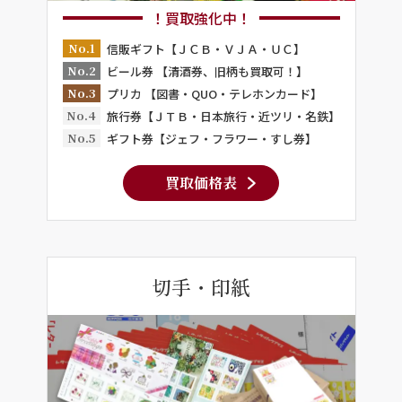
！買取強化中！
No.1
信販ギフト【ＪＣＢ・ＶＪＡ・ＵＣ】
No.2
ビール券 【清酒券、旧柄も買取可！】
No.3
プリカ 【図書・QUO・テレホンカード】
No.4
旅行券【ＪＴＢ・日本旅行・近ツリ・名鉄】
No.5
ギフト券【ジェフ・フラワー・すし券】
買取価格表
切手・印紙