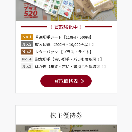
！買取強化中！
No.1
普通切手シート【110円・500円】
No.2
収入印紙 【200円・10,000円以上】
No.3
レターパック 【プラス・ライト】
No.4
記念切手【古い切手・バラも買取可！】
No.5
はがき【年賀・古い・書損じも買取可！】
買取価格表
株主優待券