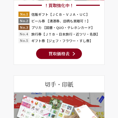
！買取強化中！
No.1
信販ギフト【ＪＣＢ・ＶＪＡ・ＵＣ】
No.2
ビール券 【清酒券、旧柄も買取可！】
No.3
プリカ 【図書・QUO・テレホンカード】
No.4
旅行券【ＪＴＢ・日本旅行・近ツリ・名鉄】
No.5
ギフト券【ジェフ・フラワー・すし券】
買取価格表
切手・印紙