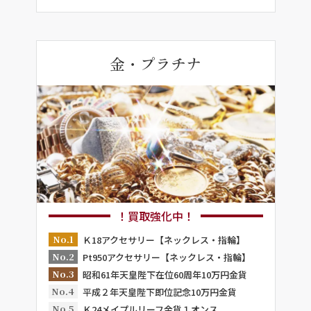
金・プラチナ
！買取強化中！
No.1
Ｋ18アクセサリー【ネックレス・指輪】
No.2
Pt950アクセサリー【ネックレス・指輪】
No.3
昭和61年天皇陛下在位60周年10万円金貨
No.4
平成２年天皇陛下即位記念10万円金貨
No.5
Ｋ24メイプルリーフ金貨１オンス