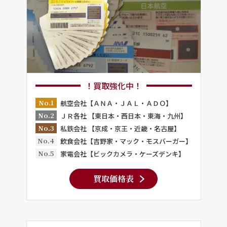
！買取強化中！
No.1
航空会社【ＡＮＡ・ＪＡＬ・ＡＤＯ】
No.2
ＪＲ各社 【東日本・西日本・東海・九州】
No.3
私鉄会社 【京成・京王・近畿・名古屋】
No.4
飲食会社【吉野家・マック・モスバーガー】
No.5
家電会社【ビックカメラ・ケーズデンキ】
買取価格表