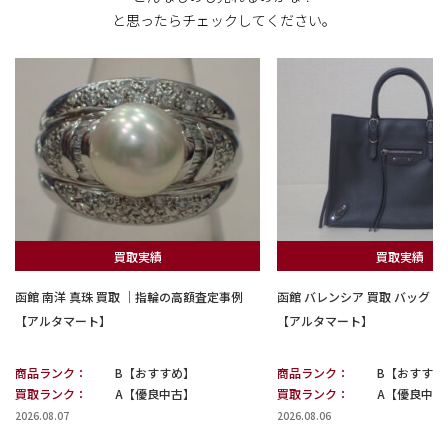
と思ったらチェックしてください。
買取実績
買取実績
函館 南洋 真珠 買取 ｜指輪の高額査定事例
函館 バレンシア 買取 バッグ
【アルタマート】
【アルタマート】
商品ランク：
B【おすすめ】
商品ランク：
B【おすすめ
買取ランク：
A【優良中古】
買取ランク：
A【優良中古
2026.08.07
2026.08.06