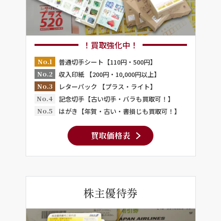
！買取強化中！
No.1
普通切手シート【110円・500円】
No.2
収入印紙 【200円・10,000円以上】
No.3
レターパック 【プラス・ライト】
No.4
記念切手【古い切手・バラも買取可！】
No.5
はがき【年賀・古い・書損じも買取可！】
買取価格表
株主優待券