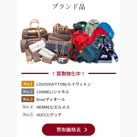
ブランド品
！買取強化中！
No.1
LOUISVUITTON/ルイヴィトン
No.2
CHANEL/シャネル
No.3
Dior/ディオール
No.4
HERMES/エルメス
No.5
GUCCI/グッチ
買取価格表