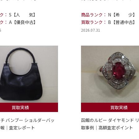
ク：
S【人 気】
商品ランク：
N【希 少】
ク：
A【優良中古】
買取ランク：
B【普通中古】
5
2026.07.31
買取実績
買取実績
ッチ バンブー ショルダーバッ
函館のルビー ダイヤモンド リ
情報｜査定レポート
取事例｜高額査定ポイント