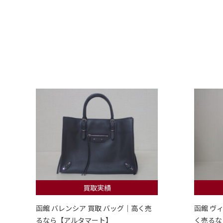
買取実績
函館 バレンシア 買取 バッグ｜高く売
函館 ヴ
るなら【アルタマート】
く売るな