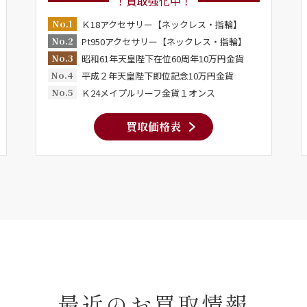
！買取強化中！
No.1
Ｋ18アクセサリー【ネックレス・指輪】
No.2
Pt950アクセサリー【ネックレス・指輪】
No.3
昭和61年天皇陛下在位60周年10万円金貨
No.4
平成２年天皇陛下即位記念10万円金貨
No.5
Ｋ24メイプルリーフ金貨１オンス
買取価格表
最近のお買取情報