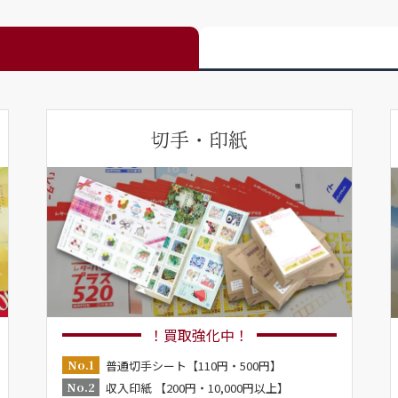
切手・印紙
！買取強化中！
No.1
普通切手シート【110円・500円】
No.2
収入印紙 【200円・10,000円以上】