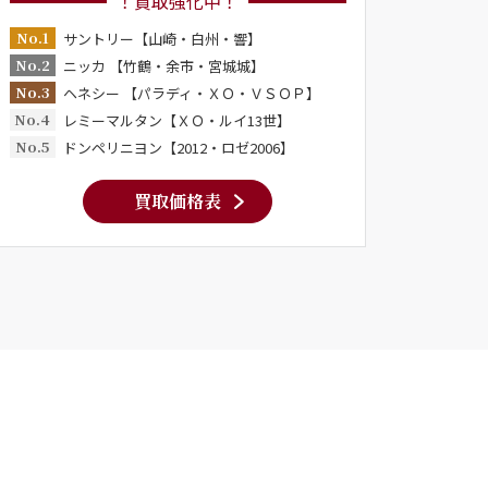
！買取強化中！
No.1
サントリー【山崎・白州・響】
No.2
ニッカ 【竹鶴・余市・宮城城】
No.3
ヘネシー 【パラディ・ＸＯ・ＶＳＯＰ】
No.4
レミーマルタン【ＸＯ・ルイ13世】
No.5
ドンペリニヨン【2012・ロゼ2006】
買取価格表