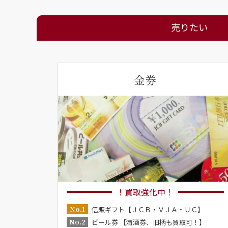
売りたい
金券
！買取強化中！
No.1
信販ギフト【ＪＣＢ・ＶＪＡ・ＵＣ】
No.2
ビール券 【清酒券、旧柄も買取可！】