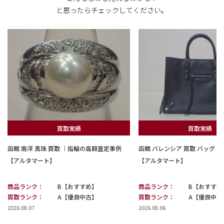
と思ったらチェックしてください。
買取実績
買取実績
函館 南洋 真珠 買取 ｜指輪の高額査定事例
函館 バレンシア 買取 バッグ
【アルタマート】
【アルタマート】
商品ランク：
B【おすすめ】
商品ランク：
B【おすすめ
買取ランク：
A【優良中古】
買取ランク：
A【優良中古
2026.08.07
2026.08.06