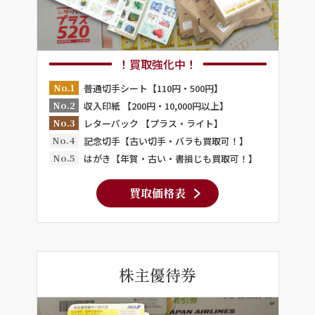
！買取強化中！
No.1
普通切手シート【110円・500円】
No.2
収入印紙 【200円・10,000円以上】
No.3
レターパック 【プラス・ライト】
No.4
記念切手【古い切手・バラも買取可！】
No.5
はがき【年賀・古い・書損じも買取可！】
買取価格表
株主優待券