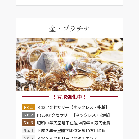
金・プラチナ
！買取強化中！
No.1
Ｋ18アクセサリー【ネックレス・指輪】
No.2
Pt950アクセサリー【ネックレス・指輪】
No.3
昭和61年天皇陛下在位60周年10万円金貨
No.4
平成２年天皇陛下即位記念10万円金貨
No.5
Ｋ24メイプルリーフ金貨１オンス