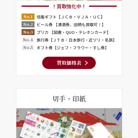
！買取強化中！
No.1
信販ギフト【ＪＣＢ・ＶＪＡ・ＵＣ】
No.2
ビール券 【清酒券、旧柄も買取可！】
No.3
プリカ 【図書・QUO・テレホンカード】
No.4
旅行券【ＪＴＢ・日本旅行・近ツリ・名鉄】
No.5
ギフト券【ジェフ・フラワー・すし券】
買取価格表
切手・印紙