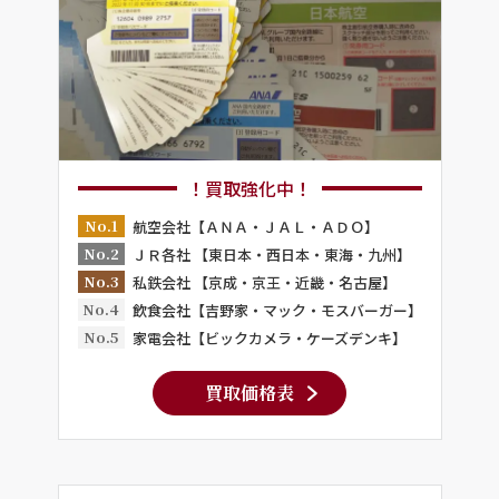
！買取強化中！
No.1
航空会社【ＡＮＡ・ＪＡＬ・ＡＤＯ】
No.2
ＪＲ各社 【東日本・西日本・東海・九州】
No.3
私鉄会社 【京成・京王・近畿・名古屋】
No.4
飲食会社【吉野家・マック・モスバーガー】
No.5
家電会社【ビックカメラ・ケーズデンキ】
買取価格表