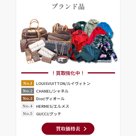
ブランド品
！買取強化中！
No.1
LOUISVUITTON/ルイヴィトン
No.2
CHANEL/シャネル
No.3
Dior/ディオール
No.4
HERMES/エルメス
No.5
GUCCI/グッチ
買取価格表